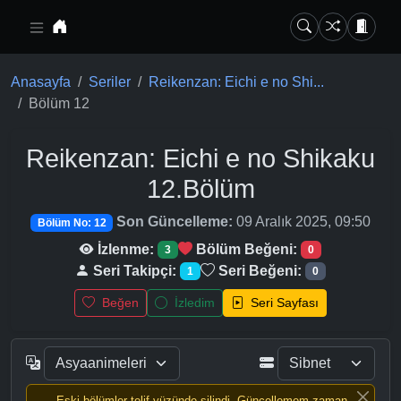
Ana içeriğe geç
Anasayfa
Seriler
Reikenzan: Eichi e no Shi...
Bölüm 12
Reikenzan: Eichi e no Shikaku
12.Bölüm
Son Güncelleme:
09 Aralık 2025, 09:50
Bölüm No: 12
İzlenme:
Bölüm Beğeni:
3
0
Seri Takipçi:
Seri Beğeni:
1
0
Beğen
İzledim
Seri Sayfası
Eski bölümler telif yüzünde silindi, Güncellemem zaman