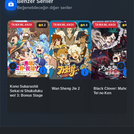
Benzer Seriler
Beğenebileceğin diğer seriler
TAMAMLANDI
TAMAMLANDI
TAMAMLANDI
8.2
8.0
8.0
Kono Subarashii
Wan Sheng Jie 2
Black Clover: Mahou
Sekai ni Shukufuku
Tei no Ken
wo! 3: Bonus Stage