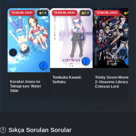
TAMAMLANDI
TAMAMLANDI
TAMAMLANDI
7.5
7.7
7.3
Tonikaku Kawaii:
Trinity Seven Movie
Karakai Jouzu no
Seifuku
2: Heavens Library to
Takagi-san: Water
Crimson Lord
Slide
Sıkça Sorulan Sorular