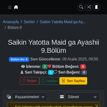
Ana içeriğe geç
Anasayfa
Seriler
Saikin Yatotta Maid ga Ay...
Bölüm 9
Saikin Yatotta Maid ga Ayashii
9.Bölüm
Son Güncelleme:
09 Aralık 2025, 09:50
Bölüm No: 9
İzlenme:
Bölüm Beğeni:
3
0
Seri Takipçi:
Seri Beğeni:
1
0
Beğen
İzledim
Seri Sayfası
Eski bölümler telif yüzünde silindi, Güncellemem zaman