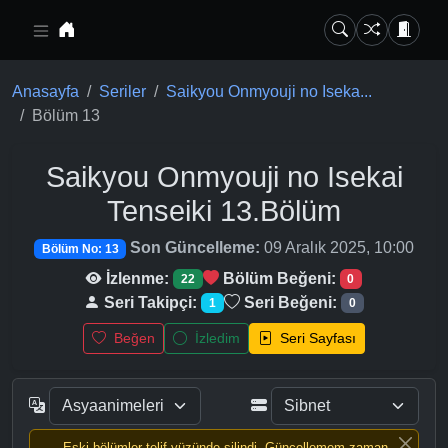
Ana içeriğe geç
Anasayfa
Seriler
Saikyou Onmyouji no Iseka...
Bölüm 13
Saikyou Onmyouji no Isekai
Tenseiki
13.Bölüm
Son Güncelleme:
09 Aralık 2025, 10:00
Bölüm No: 13
İzlenme:
Bölüm Beğeni:
22
0
Seri Takipçi:
Seri Beğeni:
1
0
Beğen
İzledim
Seri Sayfası
Eski bölümler telif yüzünde silindi, Güncellemem zaman