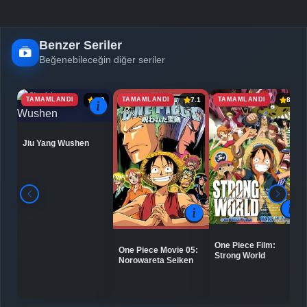
Benzer Seriler
Beğenebileceğin diğer seriler
TAMAMLANDI
TAMAMLANDI
TAMAMLANDI
6.9
7.1
8.0
Jiu Yang Wushen
One Piece Film:
One Piece Movie 05:
Strong World
Norowareta Seiken