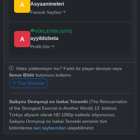
A
Asyaanimeleri
Fansub Sayfası
YÜKLEYEN (SITE)
A
ayyildizbeta
Profili Gör
Video yüklenmiyor mu? Farklı bir player deneyin veya
Sorun Bildir
butonunu kullanın.
Tüm Bölümler
Saikyou Onmyouji no Isekai Tenseiki
(The Reincarnation
of the Strongest Exorcist in Another World) 13. bölümü
Türkçe altyazılı olarak HD 1080p kalitede izliyorsunuz.
Saikyou Onmyouji no Isekai Tenseiki serisinin tüm
bölümlerine
seri sayfasından
ulaşabilirsiniz.