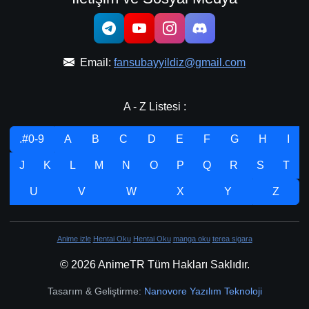
Email:
fansubayyildiz@gmail.com
A - Z Listesi :
.#0-9
A
B
C
D
E
F
G
H
I
J
K
L
M
N
O
P
Q
R
S
T
U
V
W
X
Y
Z
Anime izle
Hentai Oku
Hentai Oku
manga oku
terea sigara
© 2026 AnimeTR Tüm Hakları Saklıdır.
Tasarım & Geliştirme:
Nanovore Yazılım Teknoloji