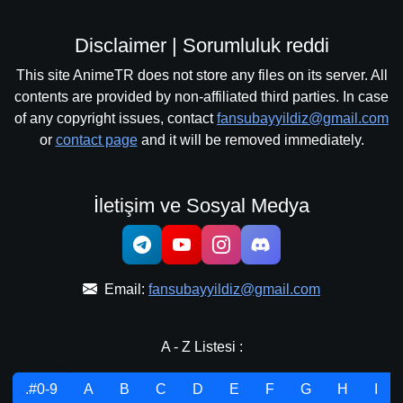
Disclaimer | Sorumluluk reddi
This site AnimeTR does not store any files on its server. All
contents are provided by non-affiliated third parties. In case
of any copyright issues, contact
fansubayyildiz@gmail.com
or
contact page
and it will be removed immediately.
İletişim ve Sosyal Medya
Email:
fansubayyildiz@gmail.com
A - Z Listesi :
.#0-9
A
B
C
D
E
F
G
H
I