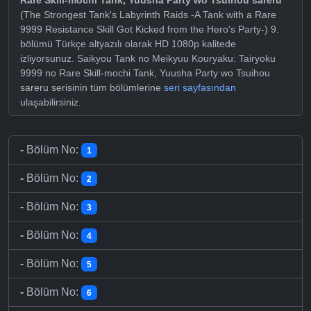
(The Strongest Tank's Labyrinth Raids -A Tank with a Rare
9999 Resistance Skill Got Kicked from the Hero's Party-) 9.
bölümü Türkçe altyazılı olarak HD 1080p kalitede
izliyorsunuz. Saikyou Tank no Meikyuu Kouryaku: Tairyoku
9999 no Rare Skill-mochi Tank, Yuusha Party wo Tsuihou
sareru serisinin tüm bölümlerine
seri sayfasından
ulaşabilirsiniz.
-
Bölüm No:
1
-
Bölüm No:
2
-
Bölüm No:
3
-
Bölüm No:
4
-
Bölüm No:
5
-
Bölüm No:
6