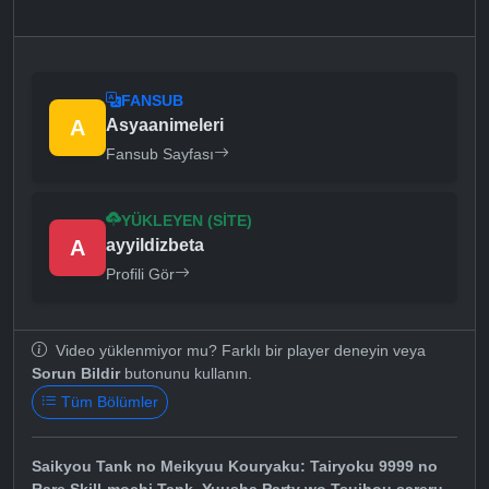
FANSUB
A
Asyaanimeleri
Fansub Sayfası
YÜKLEYEN (SITE)
A
ayyildizbeta
Profili Gör
Video yüklenmiyor mu? Farklı bir player deneyin veya
Sorun Bildir
butonunu kullanın.
Tüm Bölümler
Saikyou Tank no Meikyuu Kouryaku: Tairyoku 9999 no
Rare Skill-mochi Tank, Yuusha Party wo Tsuihou sareru