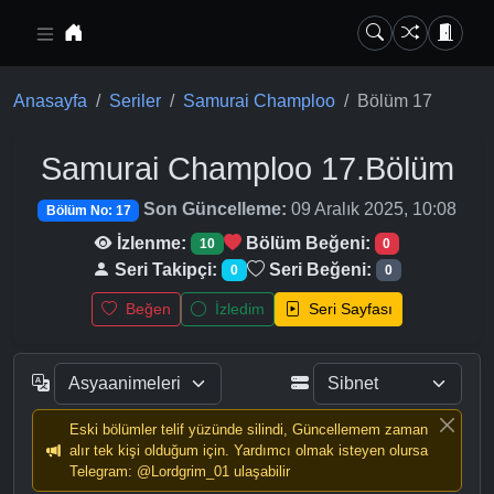
Ana içeriğe geç
Anasayfa
Seriler
Samurai Champloo
Bölüm 17
Samurai Champloo
17.Bölüm
Son Güncelleme:
09 Aralık 2025, 10:08
Bölüm No: 17
İzlenme:
Bölüm Beğeni:
10
0
Seri Takipçi:
Seri Beğeni:
0
0
Beğen
İzledim
Seri Sayfası
Eski bölümler telif yüzünde silindi, Güncellemem zaman
alır tek kişi olduğum için. Yardımcı olmak isteyen olursa
Telegram: @Lordgrim_01 ulaşabilir