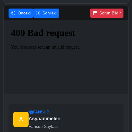
Önceki
Sonraki
Sorun Bildir
FANSUB
A
Asyaanimeleri
Fansub Sayfası