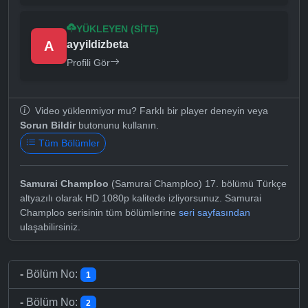
YÜKLEYEN (SITE)
A
ayyildizbeta
Profili Gör
Video yüklenmiyor mu? Farklı bir player deneyin veya
Sorun Bildir
butonunu kullanın.
Tüm Bölümler
Samurai Champloo
(Samurai Champloo) 17. bölümü Türkçe
altyazılı olarak HD 1080p kalitede izliyorsunuz. Samurai
Champloo serisinin tüm bölümlerine
seri sayfasından
ulaşabilirsiniz.
-
Bölüm No:
1
-
Bölüm No:
2