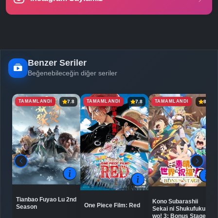
-
Bölüm No:
25
-
Bölüm No:
26
Benzer Seriler
Beğenebileceğin diğer seriler
TAMAMLANDI
TAMAMLANDI
TAMAMLANDI
7.8
7.8
8.2
Tianbao Fuyao Lu 2nd
Kono Subarashii
One Piece Film: Red
Season
Sekai ni Shukufuku
wo! 3: Bonus Stage