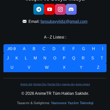
Email:
fansubayyildiz@gmail.com
A - Z Listesi :
.#0-9
A
B
C
D
E
F
G
H
I
J
K
L
M
N
O
P
Q
R
S
T
U
V
W
X
Y
Z
Anime izle
Hentai Oku
Hentai Oku
manga oku
terea sigara
© 2026 AnimeTR Tüm Hakları Saklıdır.
Tasarım & Geliştirme:
Nanovore Yazılım Teknoloji