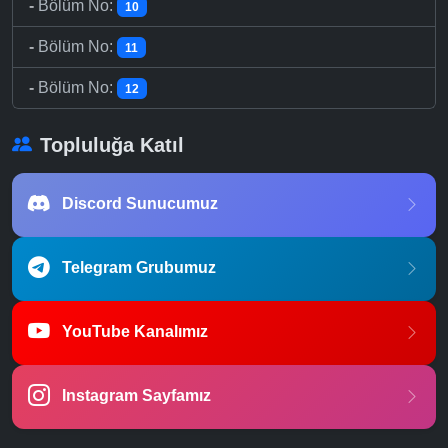
-
Bölüm No:
10
-
Bölüm No:
11
-
Bölüm No:
12
Topluluğa Katıl
Discord Sunucumuz
Telegram Grubumuz
YouTube Kanalımız
Instagram Sayfamız