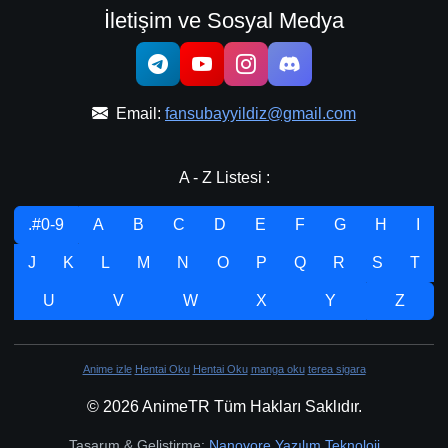
İletişim ve Sosyal Medya
Email:
fansubayyildiz@gmail.com
A - Z Listesi :
.#0-9
A
B
C
D
E
F
G
H
I
J
K
L
M
N
O
P
Q
R
S
T
U
V
W
X
Y
Z
Anime izle
Hentai Oku
Hentai Oku
manga oku
terea sigara
© 2026 AnimeTR Tüm Hakları Saklıdır.
Tasarım & Geliştirme:
Nanovore Yazılım Teknoloji