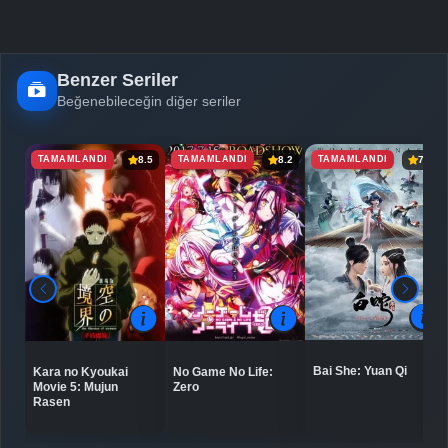
Benzer Seriler
Beğenebileceğin diğer seriler
TAMAMLANDI
TAMAMLANDI
TAMAMLANDI
8.5
8.2
7.5
Bai She: Yuan Qi
Kara no Kyoukai
No Game No Life:
Movie 5: Mujun
Zero
Rasen