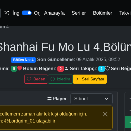
İng
Orj
Anasayfa
Seriler
Bölümler
Takv
üm 4
Shanhai Fu Mo Lu
4.Bölü
Son Güncelleme:
09 Aralık 2025, 09:52
Bölüm No: 4
enme:
Bölüm Beğeni:
Seri Takipçi:
Seri Beğ
5
0
2
Beğen
İzledim
Seri Sayfası
Player:
ncellemem zaman alır tek kişi olduğum için.
m: @Lordgrim_01 ulaşabilir