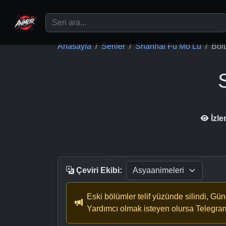
Ana içeriğe geç
Anasayfa
Seriler
Shanhai Fu Mo Lu
Böl
İzl
Çeviri Ekibi:
Eski bölümler telif yüzünde silindi, Gü
Yardımcı olmak isteyen olursa Telegra