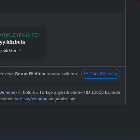
YÜKLEYEN (SITE)
yyildizbeta
rofili Gör
yin veya
Sorun Bildir
butonunu kullanın.
Tüm Bölümler
Demons) 4. bölümü Türkçe altyazılı olarak HD 1080p kalitede
ümlerine
seri sayfasından
ulaşabilirsiniz.