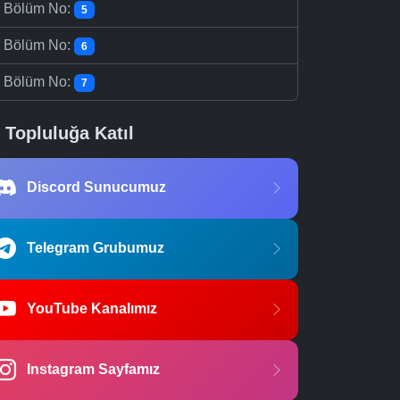
-
Bölüm No:
5
-
Bölüm No:
6
-
Bölüm No:
7
Topluluğa Katıl
Discord Sunucumuz
Telegram Grubumuz
YouTube Kanalımız
Instagram Sayfamız