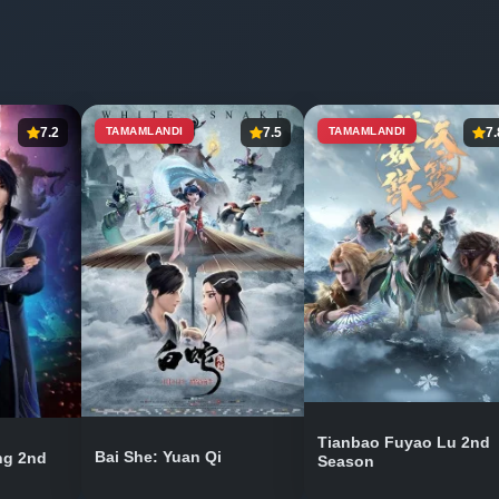
7.2
TAMAMLANDI
7.5
TAMAMLANDI
7.
Tianbao Fuyao Lu 2nd
Bai She: Yuan Qi
ng 2nd
Season