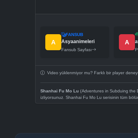
FANSUB
A
Asyaanimeleri
A
a
Fansub Sayfası
P
Video yüklenmiyor mu? Farklı bir player dene
Shanhai Fu Mo Lu
(Adventures in Subduing the 
izliyorsunuz. Shanhai Fu Mo Lu serisinin tüm böl