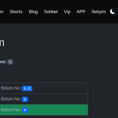
im
Shorts
Blog
Sohbet
Vip
APP
İletişim
m
eni:
1
-
Bölüm No:
1 - 2
-
Bölüm No:
3
-
Bölüm No:
4