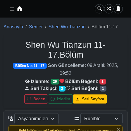
Ana içeriğe geç
Anasayfa
Seriler
Shen Wu Tianzun
Bölüm 11-17
Shen Wu Tianzun
11-
17.Bölüm
Son Güncelleme:
09 Aralık 2025,
Bölüm No: 11 - 17
09:52
İzlenme:
Bölüm Beğeni:
29
1
Seri Takipçi:
Seri Beğeni:
2
1
Beğen
İzledim
Seri Sayfası
Eski bölümler telif yüzünde silindi, Güncellemem zaman