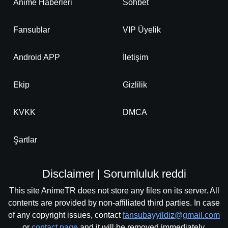
Anime Haberleri
Sohbet
Fansublar
VIP Üyelik
Android APP
İletişim
Ekip
Gizlilik
KVKK
DMCA
Şartlar
Disclaimer | Sorumluluk reddi
This site AnimeTR does not store any files on its server. All
contents are provided by non-affiliated third parties. In case
of any copyright issues, contact
fansubayyildiz@gmail.com
or
contact page
and it will be removed immediately.