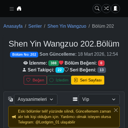
Ana içeriğe geç
Anasayfa
Seriler
Shen Yin Wangzuo
Bölüm 202
Shen Yin Wangzuo
202.Bölüm
Son Güncelleme:
18 Mart 2026, 12:54
Bölüm No: 202
İzlenme:
Bölüm Beğeni:
388
0
Seri Takipçi:
Seri Beğeni:
22
13
Beğen
İzledim
Seri Sayfası
Eski bölümler telif yüzünde silindi, Güncellemem zaman
alır tek kişi olduğum için. Yardımcı olmak isteyen olursa
Telegram: @Lordgrim_01 ulaşabilir