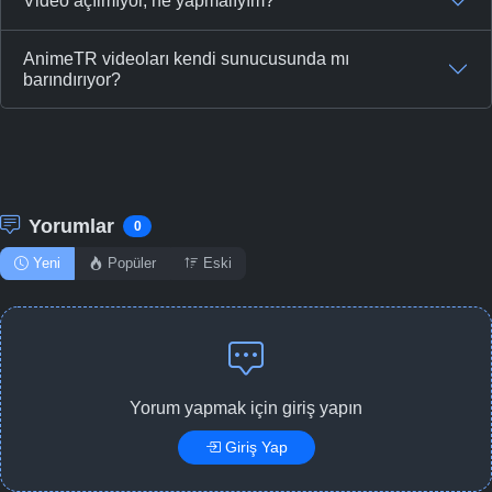
Video açılmıyor, ne yapmalıyım?
-
Bölüm No:
186
-
Bölüm No:
187
AnimeTR videoları kendi sunucusunda mı
barındırıyor?
-
Bölüm No:
188
-
Bölüm No:
189
-
Bölüm No:
190
Yorumlar
0
-
Bölüm No:
191
Yeni
Popüler
Eski
-
Bölüm No:
192
-
Bölüm No:
193
-
Bölüm No:
194
Yorum yapmak için giriş yapın
-
Bölüm No:
195
Giriş Yap
-
Bölüm No:
196