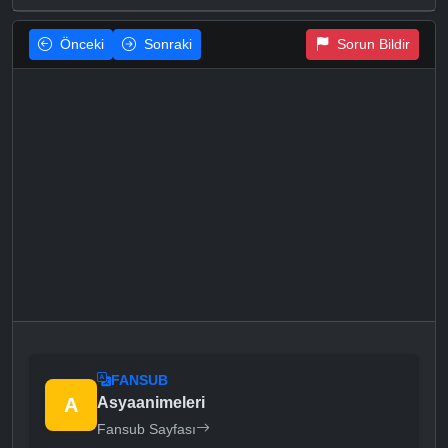
Önceki
Sonraki
Sorun Bildir
FANSUB
A
Asyaanimeleri
Fansub Sayfası