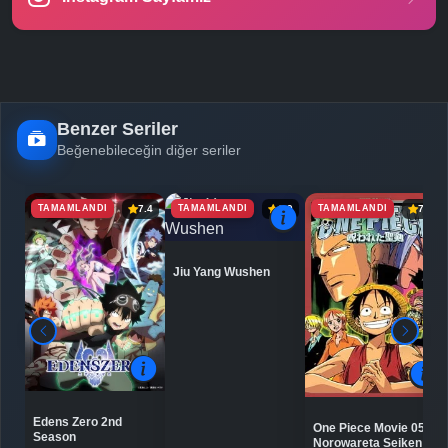
Final -
Bölüm No:
26
Benzer Seriler
Beğenebileceğin diğer seriler
TAMAMLANDI
TAMAMLANDI
TAMAMLANDI
7.4
6.9
7.1
Jiu Yang Wushen
Edens Zero 2nd
One Piece Movie 05:
Season
Norowareta Seiken