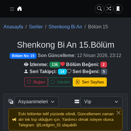
Ana içeriğe geç
Anasayfa
Seriler
Shenkong Bi An
Bölüm 15
Shenkong Bi An
15.Bölüm
Son Güncelleme:
12 Nisan 2026, 23:12
Bölüm No: 15
İzlenme:
Bölüm Beğeni:
136
2
Seri Takipçi:
Seri Beğeni:
14
5
Beğen
İzledim
Seri Sayfası
Eski bölümler telif yüzünde silindi, Güncellemem zaman
alır tek kişi olduğum için. Yardımcı olmak isteyen olursa
Telegram: @Lordgrim_01 ulaşabilir