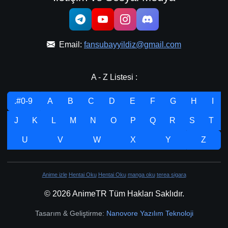
Email:
fansubayyildiz@gmail.com
A - Z Listesi :
.#0-9
A
B
C
D
E
F
G
H
I
J
K
L
M
N
O
P
Q
R
S
T
U
V
W
X
Y
Z
Anime izle
Hentai Oku
Hentai Oku
manga oku
terea sigara
© 2026 AnimeTR Tüm Hakları Saklıdır.
Tasarım & Geliştirme:
Nanovore Yazılım Teknoloji