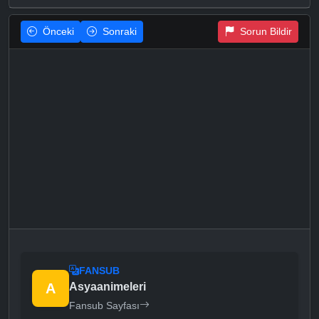
Önceki
Sonraki
Sorun Bildir
FANSUB
A
Asyaanimeleri
Fansub Sayfası