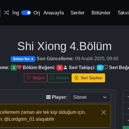
İng
Orj
Anasayfa
Seriler
Bölümler
Takv
Shi Xiong
4.Bölüm
Son Güncelleme:
09 Aralık 2025, 09:40
Bölüm No: 4
enme:
Bölüm Beğeni:
Seri Takipçi:
Seri Beğ
1
0
0
Beğen
İzledim
Seri Sayfası
Player:
ncellemem zaman alır tek kişi olduğum için.
m: @Lordgrim_01 ulaşabilir