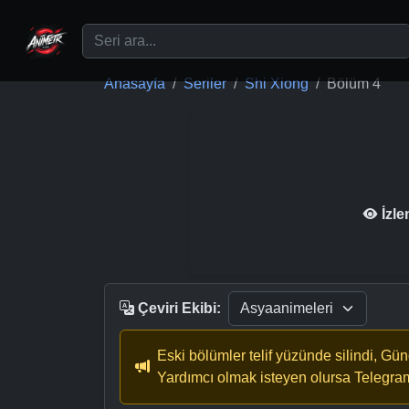
Ana içeriğe geç
Anasayfa
Seriler
Shi Xiong
Bölüm 4
İzl
Çeviri Ekibi:
Eski bölümler telif yüzünde silindi, Gü
Yardımcı olmak isteyen olursa Telegra