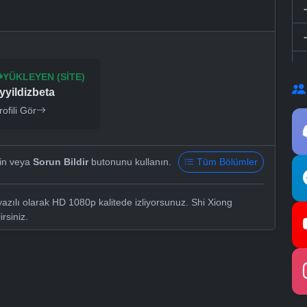
YÜKLEYEN (SITE)
yyildizbeta
rofili Gör
yin veya
Sorun Bildir
butonunu kullanın.
Tüm Bölümler
zılı olarak HD 1080p kalitede izliyorsunuz. Shi Xiong
irsiniz.