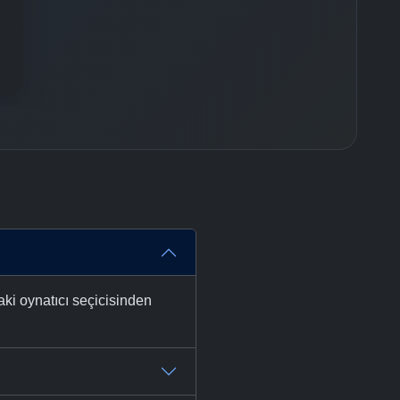
-
Bölüm No:
37
-
Bölüm No:
38
-
Bölüm No:
39
-
Bölüm No:
40
-
Bölüm No:
41
aki oynatıcı seçicisinden