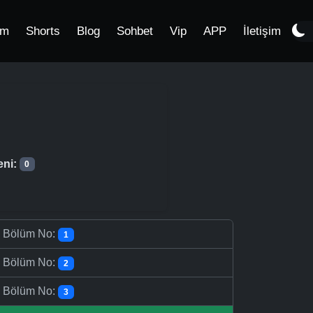
im
Shorts
Blog
Sohbet
Vip
APP
İletişim
eni:
0
-
Bölüm No:
1
-
Bölüm No:
2
-
Bölüm No:
3