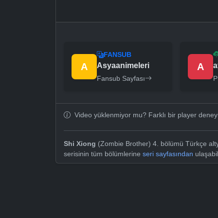
FANSUB
A
Asyaanimeleri
A
a
Fansub Sayfası
P
Video yüklenmiyor mu? Farklı bir player dene
Shi Xiong
(Zombie Brother) 4. bölümü Türkçe altya
serisinin tüm bölümlerine
seri sayfasından
ulaşabil