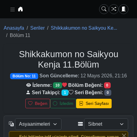
Ana içeriğe geç
Anasayfa
Seriler
Shikkakumon no Saikyou Ke...
Bölüm 11
Shikkakumon no Saikyou
Kenja
11.Bölüm
Son Güncelleme:
12 Mayıs 2026, 21:16
Bölüm No: 11
İzlenme:
Bölüm Beğeni:
10
0
Seri Takipçi:
Seri Beğeni:
1
0
Beğen
İzledim
Seri Sayfası
Eski bölümler telif yüzünde silindi, Güncellemem zaman