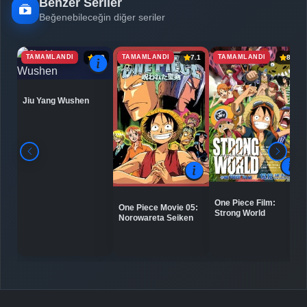
Benzer Seriler
Beğenebileceğin diğer seriler
TAMAMLANDI
TAMAMLANDI
TAMAMLANDI
6.9
7.1
8.0
Jiu Yang Wushen
One Piece Film:
One Piece Movie 05:
Strong World
Norowareta Seiken