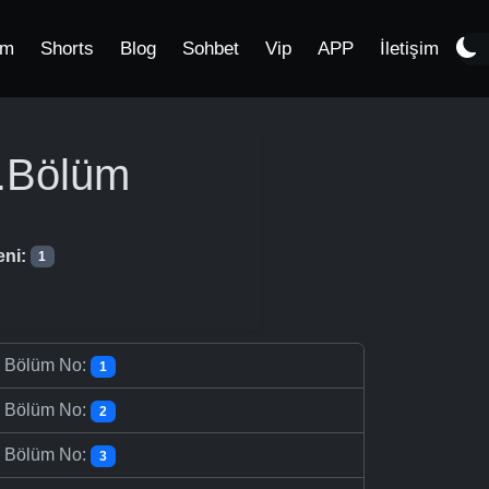
im
Shorts
Blog
Sohbet
Vip
APP
İletişim
.Bölüm
eni:
1
-
Bölüm No:
1
-
Bölüm No:
2
-
Bölüm No:
3