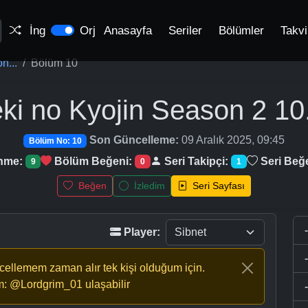
İng
Orj
Anasayfa
Seriler
Bölümler
Takv
n...
Bölüm 10
ki no Kyojin Season 2
10
Son Güncelleme:
09 Aralık 2025, 09:45
Bölüm No: 10
enme:
Bölüm Beğeni:
Seri Takipçi:
Seri Beğ
9
0
1
Beğen
İzledim
Seri Sayfası
Player:
ncellemem zaman alır tek kişi olduğum için.
m: @Lordgrim_01 ulaşabilir