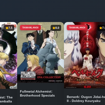
7.5
TAMAMLANDI
8.0
TAMAMLANDI
7.
Fullmetal Alchemist:
Brotherhood Specials
Berserk: Ougon Jidai-h
ist: The
II - Doldrey Kouryaku
amballa