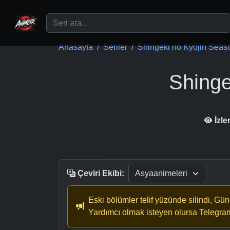
Ana içeriğe geç
Anasayfa
Seriler
Shingeki no Kyojin Seaso
Shinge
İzl
Çeviri Ekibi:
Eski bölümler telif yüzünde silindi, Gü
Yardımcı olmak isteyen olursa Telegra