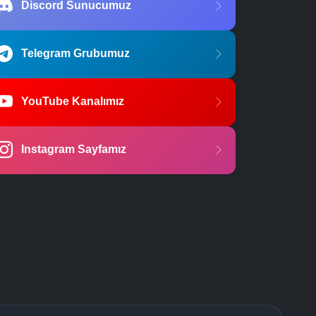
Discord Sunucumuz
Telegram Grubumuz
YouTube Kanalımız
Instagram Sayfamız