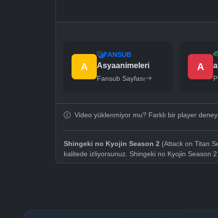
FANSUB
A
Asyaanimeleri
A
a
Fansub Sayfası
P
Video yüklenmiyor mu? Farklı bir player dene
Shingeki no Kyojin Season 2
(Attack on Titan S
kalitede izliyorsunuz. Shingeki no Kyojin Season 2