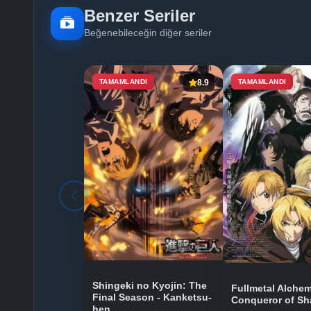
Benzer Seriler
Beğenebileceğin diğer seriler
TAMAMLANDI
8.9
TAMAMLANDI
Shingeki no Kyojin: The
Fullmetal Alchem
Final Season - Kanketsu-
Conqueror of Sh
hen