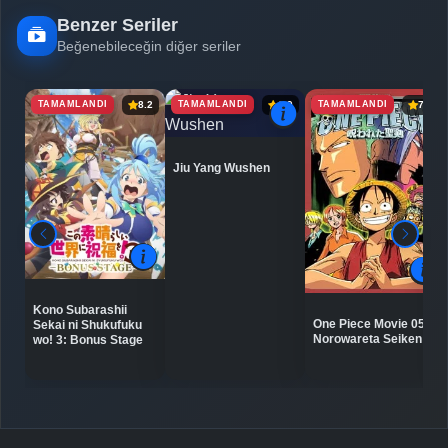
Benzer Seriler
Beğenebileceğin diğer seriler
TAMAMLANDI
TAMAMLANDI
TAMAMLANDI
8.2
6.9
7.1
Jiu Yang Wushen
Kono Subarashii
One Piece Movie 05:
Sekai ni Shukufuku
Norowareta Seiken
wo! 3: Bonus Stage