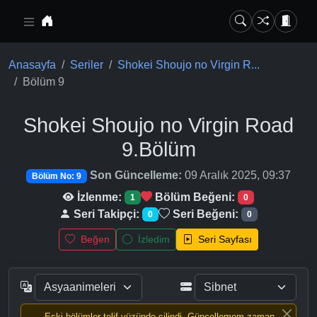
Ana içeriğe geç
Anasayfa
Seriler
Shokei Shoujo no Virgin R...
Bölüm 9
Shokei Shoujo no Virgin Road
9.Bölüm
Son Güncelleme:
09 Aralık 2025, 09:37
Bölüm No: 9
İzlenme:
Bölüm Beğeni:
1
0
Seri Takipçi:
Seri Beğeni:
0
0
Beğen
İzledim
Seri Sayfası
Eski bölümler telif yüzünde silindi, Güncellemem zaman