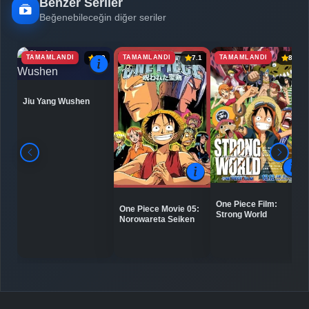
Benzer Seriler
Beğenebileceğin diğer seriler
TAMAMLANDI
TAMAMLANDI
TAMAMLANDI
6.9
7.1
8.0
Jiu Yang Wushen
One Piece Film:
One Piece Movie 05:
Strong World
Norowareta Seiken