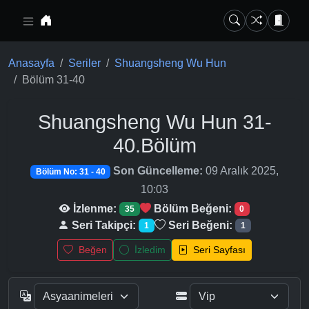
Ana içeriğe geç
Anasayfa
Seriler
Shuangsheng Wu Hun
Bölüm 31-40
Shuangsheng Wu Hun
31-
40.Bölüm
Son Güncelleme:
09 Aralık 2025,
Bölüm No: 31 - 40
10:03
İzlenme:
Bölüm Beğeni:
35
0
Seri Takipçi:
Seri Beğeni:
1
1
Beğen
İzledim
Seri Sayfası