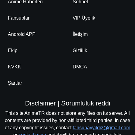
Anime Haberleri
Sohbet
Fansublar
VIP Üyelik
Android APP
İletişim
Ekip
Gizlilik
KVKK
DMCA
Şartlar
Disclaimer | Sorumluluk reddi
This site AnimeTR does not store any files on its server. All
contents are provided by non-affiliated third parties. In case
of any copyright issues, contact
fansubayyildiz@gmail.com
or
contact page
and it will be removed immediately.