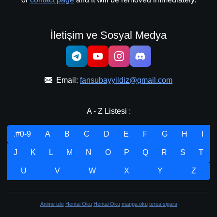
İletişim ve Sosyal Medya
Email:
fansubayyildiz@gmail.com
A - Z Listesi :
.#0-9
A
B
C
D
E
F
G
H
I
J
K
L
M
N
O
P
Q
R
S
T
U
V
W
X
Y
Z
Anime izle
Hentai Oku
Hentai Oku
manga oku
terea sigara