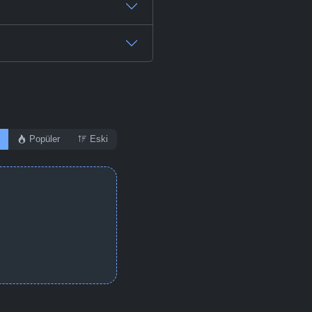
-
Bölüm No:
48
-
Bölüm No:
49
-
Bölüm No:
50
Popüler
Eski