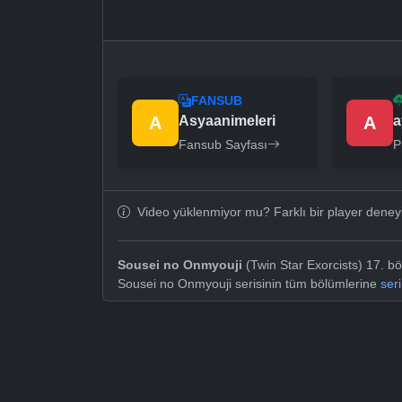
FANSUB
A
Asyaanimeleri
A
a
Fansub Sayfası
P
Video yüklenmiyor mu? Farklı bir player dene
Sousei no Onmyouji
(Twin Star Exorcists) 17. bö
Sousei no Onmyouji serisinin tüm bölümlerine
ser