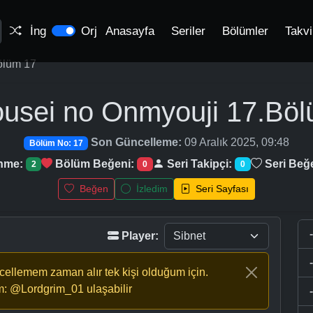
İng
Orj
Anasayfa
Seriler
Bölümler
Takv
ölüm 17
usei no Onmyouji
17.Böl
Son Güncelleme:
09 Aralık 2025, 09:48
Bölüm No: 17
enme:
Bölüm Beğeni:
Seri Takipçi:
Seri Beğ
2
0
0
Beğen
İzledim
Seri Sayfası
Player:
ncellemem zaman alır tek kişi olduğum için.
m: @Lordgrim_01 ulaşabilir