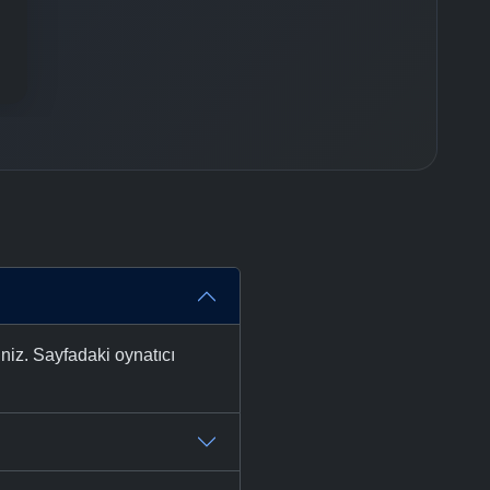
-
Bölüm No:
37
-
Bölüm No:
38
-
Bölüm No:
39
-
Bölüm No:
40
-
Bölüm No:
41
-
Bölüm No:
42
-
Bölüm No:
43
-
Bölüm No:
44
niz. Sayfadaki oynatıcı
-
Bölüm No:
45
-
Bölüm No:
46
-
Bölüm No:
47