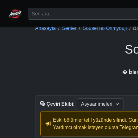
Ana içeriğe geç
Anasayfa
Seriler
Sousei no Onmyouji
B
So
İzl
Çeviri Ekibi:
Eski bölümler telif yüzünde silindi, Gü
Yardımcı olmak isteyen olursa Telegra