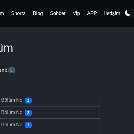
im
Shorts
Blog
Sohbet
Vip
APP
İletişim
üm
eni:
0
-
Bölüm No:
1
-
Bölüm No:
2
-
Bölüm No:
3