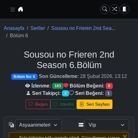
Ana içeriğe geç
Anasayfa
Seriler
Sousou no Frieren 2nd Sea...
Bölüm 6
Sousou no Frieren 2nd
Season
6.Bölüm
Son Güncelleme:
28 Şubat 2026, 13:12
Bölüm No: 6
İzlenme:
Bölüm Beğeni:
183
0
Seri Takipçi:
Seri Beğeni:
3
1
Beğen
İzledim
Seri Sayfası
Eski bölümler telif yüzünde silindi, Güncellemem zaman