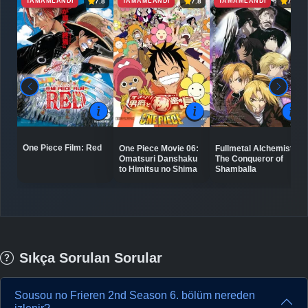
TAMAMLANDI
TAMAMLANDI
TAMAMLANDI
7.8
7.8
7.5
One Piece Film: Red
One Piece Movie 06:
Fullmetal Alchemist:
Omatsuri Danshaku
The Conqueror of
to Himitsu no Shima
Shamballa
Sıkça Sorulan Sorular
Sousou no Frieren 2nd Season 6. bölüm nereden