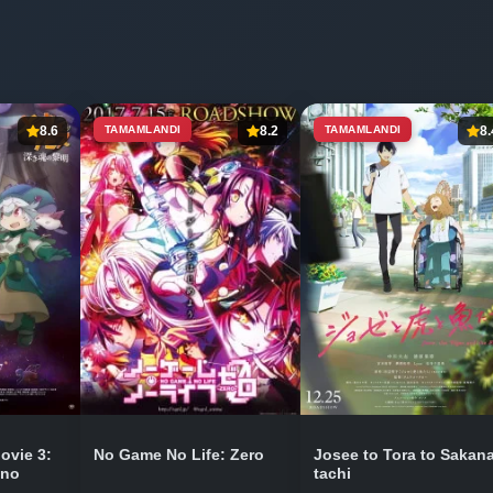
8.6
TAMAMLANDI
8.2
TAMAMLANDI
8.
ovie 3:
No Game No Life: Zero
Josee to Tora to Sakana
 no
tachi