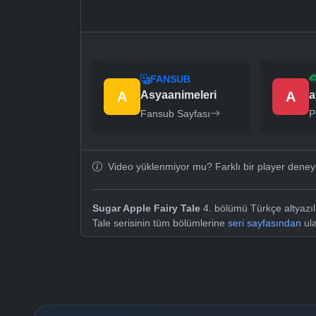
FANSUB
A
Asyaanimeleri
A
a
Fansub Sayfası
P
Video yüklenmiyor mu? Farklı bir player dene
Sugar Apple Fairy Tale
4. bölümü Türkçe altyazıl
Tale serisinin tüm bölümlerine
seri sayfasından
ula