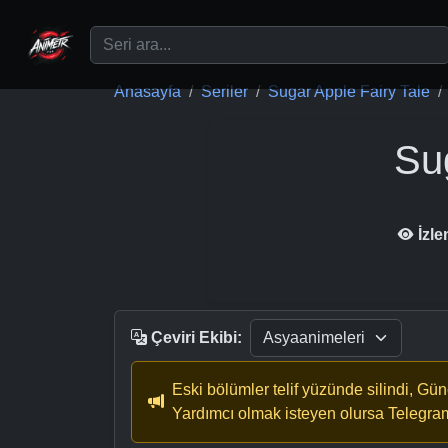
Ana içeriğe geç
Anasayfa
Seriler
Sugar Apple Fairy Tale
Su
İzl
Çeviri Ekibi:
Eski bölümler telif yüzünde silindi, Gü
Yardımcı olmak isteyen olursa Telegra