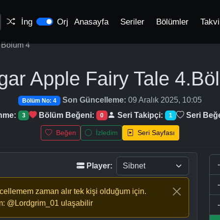
İng
Orj
Anasayfa
Seriler
Bölümler
Takv
Bölüm 4
gar Apple Fairy Tale
4.Bö
Son Güncelleme:
09 Aralık 2025, 10:05
Bölüm No: 4
enme:
Bölüm Beğeni:
Seri Takipçi:
Seri Beğ
3
0
1
Beğen
İzledim
Seri Sayfası
Player:
ncellemem zaman alır tek kişi olduğum için.
m: @Lordgrim_01 ulaşabilir