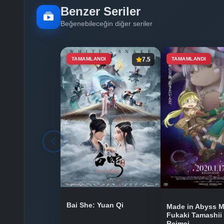
Benzer Seriler
Beğenebileceğin diğer seriler
TAMAMLANDI
7.5
TAMAMLANDI
Bai She: Yuan Qi
Made in Abyss M
Fukaki Tamashii
Reimei