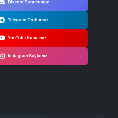
Discord Sunucumuz
Telegram Grubumuz
YouTube Kanalımız
Instagram Sayfamız