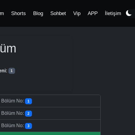
im
Shorts
Blog
Sohbet
Vip
APP
İletişim
lüm
eni:
1
-
Bölüm No:
1
-
Bölüm No:
2
-
Bölüm No:
3