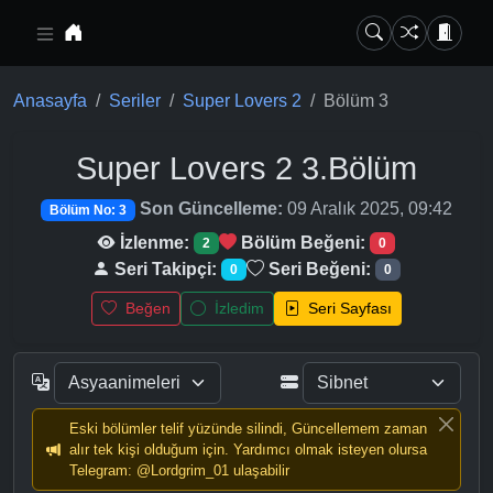
Ana içeriğe geç
Anasayfa
Seriler
Super Lovers 2
Bölüm 3
Super Lovers 2
3.Bölüm
Son Güncelleme:
09 Aralık 2025, 09:42
Bölüm No: 3
İzlenme:
Bölüm Beğeni:
2
0
Seri Takipçi:
Seri Beğeni:
0
0
Beğen
İzledim
Seri Sayfası
Eski bölümler telif yüzünde silindi, Güncellemem zaman
alır tek kişi olduğum için. Yardımcı olmak isteyen olursa
Telegram: @Lordgrim_01 ulaşabilir