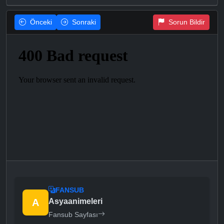
Önceki
Sonraki
Sorun Bildir
FANSUB
A
Asyaanimeleri
Fansub Sayfası