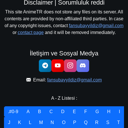
Disclaimer | Sorumluluk reddi
This site AnimeTR does not store any files on its server. All
contents are provided by non-affiliated third parties. In case
of any copyright issues, contact
fansubayyildiz@gmail.com
or
contact page
and it will be removed immediately.
İletişim ve Sosyal Medya
Email:
fansubayyildiz@gmail.com
A - Z Listesi :
.#0-9
A
B
C
D
E
F
G
H
I
J
K
L
M
N
O
P
Q
R
S
T