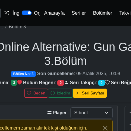
İng
Orj
Anasayfa
Seriler
Bölümler
Takv
..
Bölüm 3
nline Alternative: Gun Ga
3.Bölüm
Son Güncelleme:
09 Aralık 2025, 10:08
Bölüm No: 3
enme:
Bölüm Beğeni:
Seri Takipçi:
Seri Beğ
3
0
0
Beğen
İzledim
Seri Sayfası
Player:
ncellemem zaman alır tek kişi olduğum için.