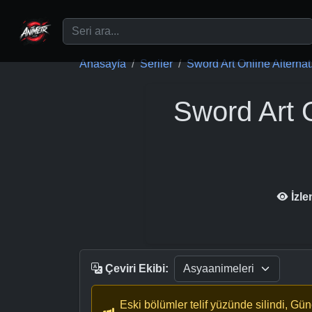
Ana içeriğe geç
Anasayfa
Seriler
Sword Art Online Alternat.
Sword Art O
İzl
Çeviri Ekibi:
Eski bölümler telif yüzünde silindi, Gü