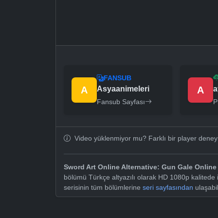
FANSUB
A
Asyaanimeleri
A
a
Fansub Sayfası
P
Video yüklenmiyor mu? Farklı bir player dene
Sword Art Online Alternative: Gun Gale Online 
bölümü Türkçe altyazılı olarak HD 1080p kalitede i
serisinin tüm bölümlerine
seri sayfasından
ulaşabil