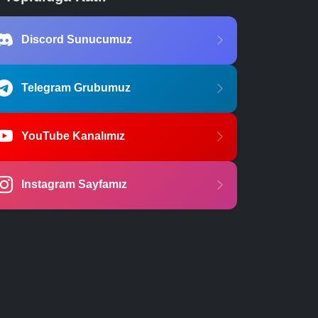
Discord Sunucumuz
Telegram Grubumuz
YouTube Kanalımız
Instagram Sayfamız