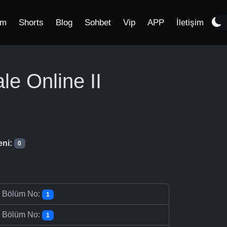
im
Shorts
Blog
Sohbet
Vip
APP
İletişim
le Online II
eni:
0
-
Bölüm No:
1
-
Bölüm No:
1