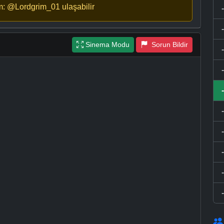
m: @Lordgrim_01 ulaşabilir
Sinema Modu
Sorun Bildir