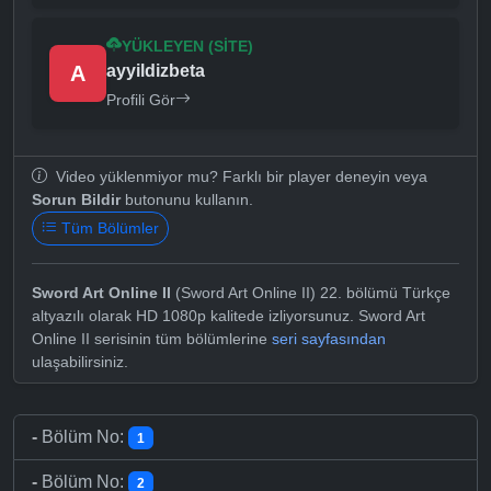
YÜKLEYEN (SITE)
A
ayyildizbeta
Profili Gör
Video yüklenmiyor mu? Farklı bir player deneyin veya
Sorun Bildir
butonunu kullanın.
Tüm Bölümler
Sword Art Online II
(Sword Art Online II) 22. bölümü Türkçe
altyazılı olarak HD 1080p kalitede izliyorsunuz. Sword Art
Online II serisinin tüm bölümlerine
seri sayfasından
ulaşabilirsiniz.
-
Bölüm No:
1
-
Bölüm No:
2