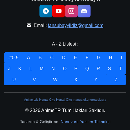
Email:
fansubayyildiz@gmail.com
A - Z Listesi :
.#0-9
A
B
C
D
E
F
G
H
I
J
K
L
M
N
O
P
Q
R
S
T
U
V
W
X
Y
Z
Anime izle
Hentai Oku
Hentai Oku
manga oku
terea sigara
© 2026 AnimeTR Tüm Hakları Saklıdır.
Tasarım & Geliştirme:
Nanovore Yazılım Teknoloji