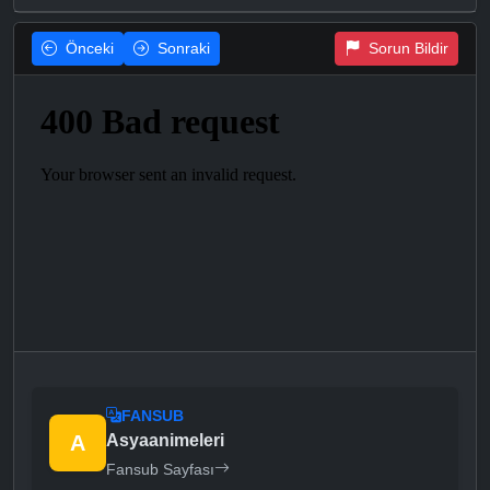
Önceki
Sonraki
Sorun Bildir
FANSUB
A
Asyaanimeleri
Fansub Sayfası