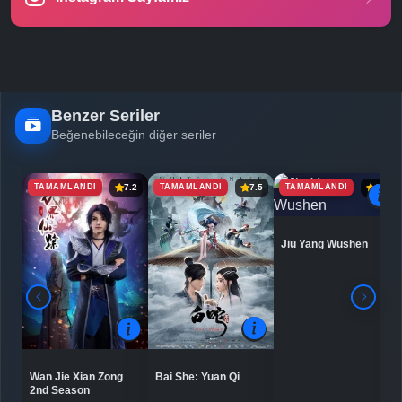
Benzer Seriler
Beğenebileceğin diğer seriler
TAMAMLANDI
TAMAMLANDI
TAMAMLANDI
7.2
7.5
6.9
Jiu Yang Wushen
Bai She: Yuan Qi
Wan Jie Xian Zong
2nd Season