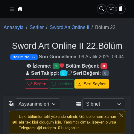
Ana içeriğe geç
Anasayfa
Seriler
Sword Art Online II
Bölüm 22
Sword Art Online II
22.Bölüm
Son Güncelleme:
09 Aralık 2025, 09:44
Bölüm No: 22
İzlenme:
Bölüm Beğeni:
1
0
Seri Takipçi:
Seri Beğeni:
0
0
Beğen
İzledim
Seri Sayfası
Eski bölümler telif yüzünde silindi, Güncellemem zaman
alır tek kişi olduğum için. Yardımcı olmak isteyen olursa
Telegram: @Lordgrim_01 ulaşabilir