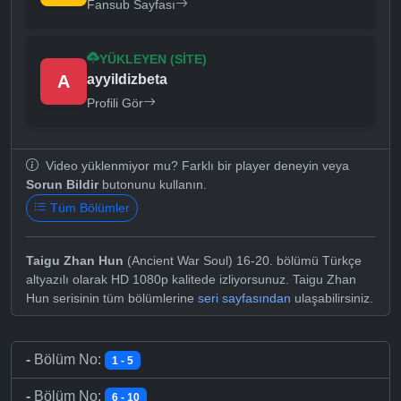
Fansub Sayfası
YÜKLEYEN (SITE)
A
ayyildizbeta
Profili Gör
Video yüklenmiyor mu? Farklı bir player deneyin veya
Sorun Bildir
butonunu kullanın.
Tüm Bölümler
Taigu Zhan Hun
(Ancient War Soul) 16-20. bölümü Türkçe
altyazılı olarak HD 1080p kalitede izliyorsunuz. Taigu Zhan
Hun serisinin tüm bölümlerine
seri sayfasından
ulaşabilirsiniz.
-
Bölüm No:
1 - 5
-
Bölüm No:
6 - 10