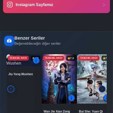
Instagram Sayfamız
Benzer Seriler
Beğenebileceğin diğer seriler
TAMAMLANDI
TAMAMLANDI
TAMAMLANDI
6.9
7.2
7.5
Jiu Yang Wushen
Bai She: Yuan Qi
Wan Jie Xian Zong