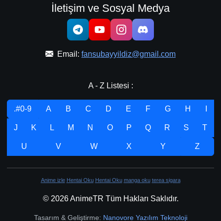
İletişim ve Sosyal Medya
Email:
fansubayyildiz@gmail.com
A - Z Listesi :
.#0-9
A
B
C
D
E
F
G
H
I
J
K
L
M
N
O
P
Q
R
S
T
U
V
W
X
Y
Z
Anime izle
Hentai Oku
Hentai Oku
manga oku
terea sigara
© 2026 AnimeTR Tüm Hakları Saklıdır.
Tasarım & Geliştirme:
Nanovore Yazılım Teknoloji