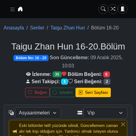
Ana içeriğe geç
Anasayfa
Seriler
Taigu Zhan Hun
Bölüm 16-20
Taigu Zhan Hun
16-20.Bölüm
Son Güncelleme:
09 Aralık 2025,
Bölüm No: 16 - 20
10:03
İzlenme:
Bölüm Beğeni:
35
0
Seri Takipçi:
Seri Beğeni:
3
2
Beğen
İzledim
Seri Sayfası
Eski bölümler telif yüzünde silindi, Güncellemem zaman
alır tek kişi olduğum için. Yardımcı olmak isteyen olursa