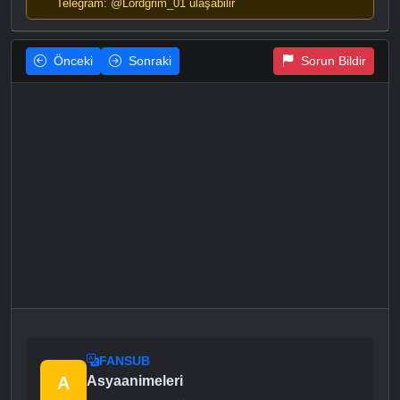
Telegram: @Lordgrim_01 ulaşabilir
Önceki
Sonraki
Sorun Bildir
FANSUB
A
Asyaanimeleri