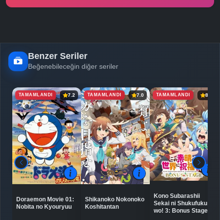
Benzer Seriler
Beğenebileceğin diğer seriler
TAMAMLANDI
TAMAMLANDI
TAMAMLANDI
7.2
7.0
8.2
Kono Subarashii
Doraemon Movie 01:
Shikanoko Nokonoko
Sekai ni Shukufuku
Nobita no Kyouryuu
Koshitantan
wo! 3: Bonus Stage