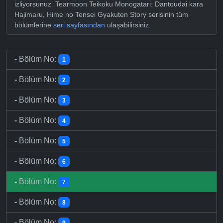
izliyorsunuz. Tearmoon Teikoku Monogatari: Dantoudai kara
Hajimaru, Hime no Tensei Gyakuten Story serisinin tüm
bölümlerine
seri sayfasından
ulaşabilirsiniz.
-
Bölüm No:
1
-
Bölüm No:
2
-
Bölüm No:
3
-
Bölüm No:
4
-
Bölüm No:
5
-
Bölüm No:
6
-
Bölüm No:
7
-
Bölüm No:
8
-
Bölüm No:
9