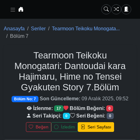
Ana içeriğe geç
Anasayfa
Seriler
Tearmoon Teikoku Monogata...
Bölüm 7
Tearmoon Teikoku
Monogatari: Dantoudai kara
Hajimaru, Hime no Tensei
Gyakuten Story
7.Bölüm
Son Güncelleme:
09 Aralık 2025, 09:52
Bölüm No: 7
İzlenme:
Bölüm Beğeni:
17
0
Seri Takipçi:
Seri Beğeni:
0
0
Beğen
İzledim
Seri Sayfası