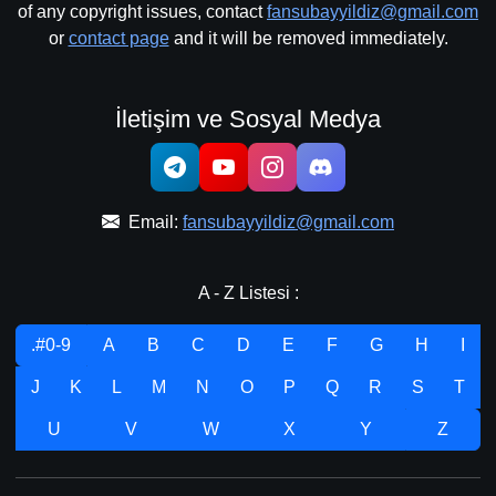
of any copyright issues, contact
fansubayyildiz@gmail.com
or
contact page
and it will be removed immediately.
İletişim ve Sosyal Medya
Email:
fansubayyildiz@gmail.com
A - Z Listesi :
.#0-9
A
B
C
D
E
F
G
H
I
J
K
L
M
N
O
P
Q
R
S
T
U
V
W
X
Y
Z