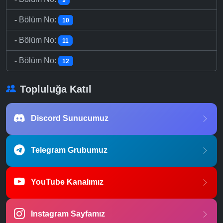
-
Bölüm No:
10
-
Bölüm No:
11
-
Bölüm No:
12
Topluluğa Katıl
Discord Sunucumuz
Telegram Grubumuz
YouTube Kanalımız
Instagram Sayfamız