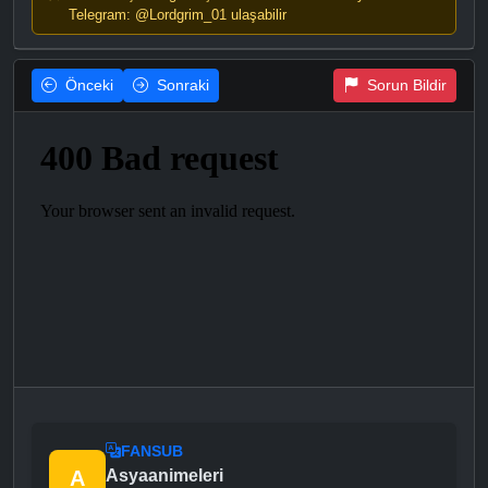
Telegram: @Lordgrim_01 ulaşabilir
Önceki
Sonraki
Sorun Bildir
FANSUB
A
Asyaanimeleri