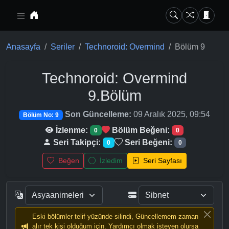
Ana içeriğe geç
Anasayfa
Seriler
Technoroid: Overmind
Bölüm 9
Technoroid: Overmind
9.Bölüm
Son Güncelleme:
09 Aralık 2025, 09:54
Bölüm No: 9
İzlenme:
Bölüm Beğeni:
0
0
Seri Takipçi:
Seri Beğeni:
0
0
Beğen
İzledim
Seri Sayfası
Eski bölümler telif yüzünde silindi, Güncellemem zaman
alır tek kişi olduğum için. Yardımcı olmak isteyen olursa