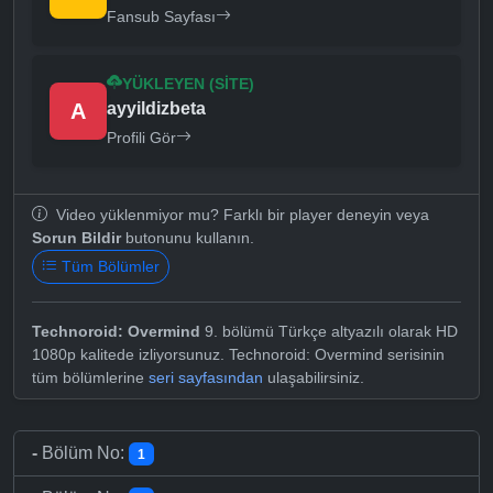
Fansub Sayfası
YÜKLEYEN (SITE)
A
ayyildizbeta
Profili Gör
Video yüklenmiyor mu? Farklı bir player deneyin veya
Sorun Bildir
butonunu kullanın.
Tüm Bölümler
Technoroid: Overmind
9. bölümü Türkçe altyazılı olarak HD
1080p kalitede izliyorsunuz. Technoroid: Overmind serisinin
tüm bölümlerine
seri sayfasından
ulaşabilirsiniz.
-
Bölüm No:
1