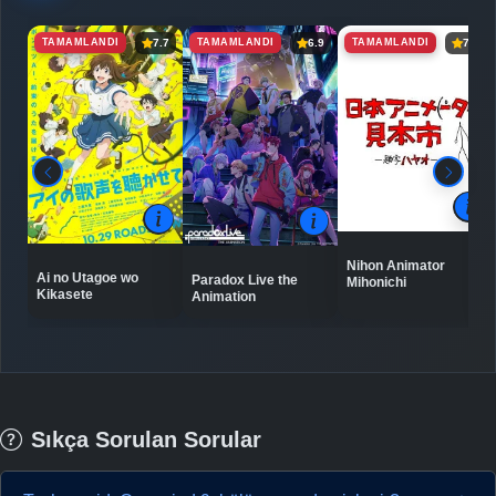
TAMAMLANDI
TAMAMLANDI
TAMAMLANDI
7.7
6.9
7.3
Nihon Animator
Ai no Utagoe wo
Paradox Live the
Mihonichi
Kikasete
Animation
Sıkça Sorulan Sorular