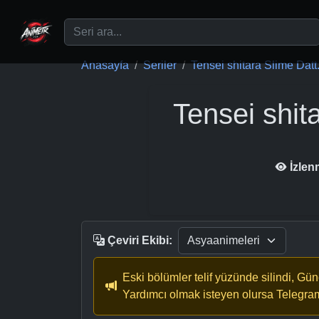
Ana içeriğe geç
Anasayfa
Seriler
Tensei shitara Slime Datt.
Tensei shit
İzlen
Çeviri Ekibi:
Eski bölümler telif yüzünde silindi, Gü
Yardımcı olmak isteyen olursa Telegra