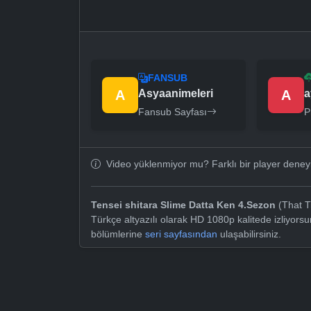
FANSUB
A
Asyaanimeleri
A
a
Fansub Sayfası
P
Video yüklenmiyor mu? Farklı bir player dene
Tensei shitara Slime Datta Ken 4.Sezon
(That T
Türkçe altyazılı olarak HD 1080p kalitede izliyors
bölümlerine
seri sayfasından
ulaşabilirsiniz.