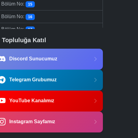
-
Bölüm No:
15
-
Bölüm No:
16
-
Bölüm No:
17
Topluluğa Katıl
Discord Sunucumuz
Telegram Grubumuz
YouTube Kanalımız
Instagram Sayfamız