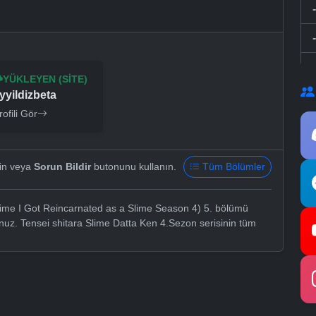
YÜKLEYEN (SITE)
yyildizbeta
rofili Gör
yin veya
Sorun Bildir
butonunu kullanın.
Tüm Bölümler
ime I Got Reincarnated as a Slime Season 4) 5. bölümü
unuz. Tensei shitara Slime Datta Ken 4.Sezon serisinin tüm