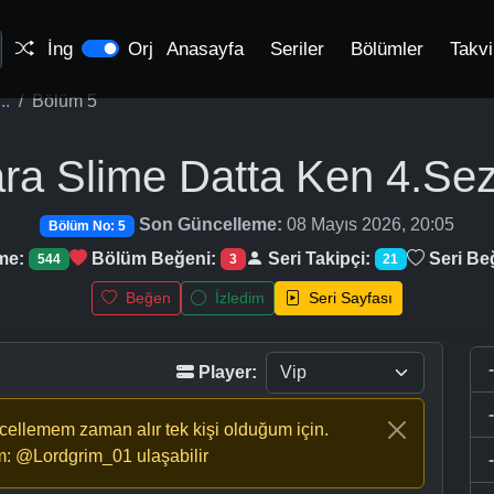
İng
Orj
Anasayfa
Seriler
Bölümler
Takv
..
Bölüm 5
ara Slime Datta Ken 4.Se
Son Güncelleme:
08 Mayıs 2026, 20:05
Bölüm No: 5
me:
Bölüm Beğeni:
Seri Takipçi:
Seri Be
544
3
21
Beğen
İzledim
Seri Sayfası
Player:
ncellemem zaman alır tek kişi olduğum için.
m: @Lordgrim_01 ulaşabilir