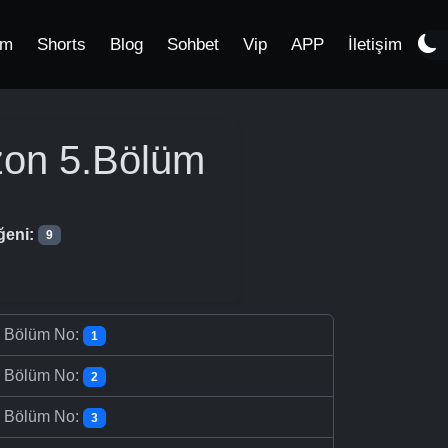
im
Shorts
Blog
Sohbet
Vip
APP
İletişim
zon
5.Bölüm
ğeni:
9
-
Bölüm No:
1
-
Bölüm No:
2
-
Bölüm No:
3