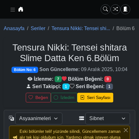
Ana içeriğe geç
Anasayfa
Seriler
Tensura Nikki: Tensei shi...
Bölüm 6
Tensura Nikki: Tensei shitara
Slime Datta Ken
6.Bölüm
Son Güncelleme:
09 Aralık 2025, 10:04
Bölüm No: 6
İzlenme:
Bölüm Beğeni:
7
0
Seri Takipçi:
Seri Beğeni:
1
1
Beğen
İzledim
Seri Sayfası
Eski bölümler telif yüzünde silindi, Güncellemem zaman
alır tek kişi olduğum için. Yardımcı olmak isteyen olursa