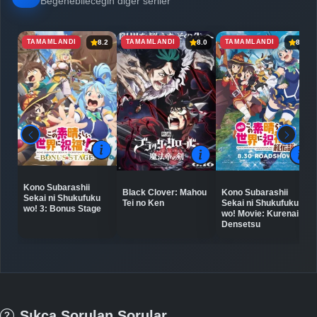
Beğenebileceğin diğer seriler
TAMAMLANDI
TAMAMLANDI
TAMAMLANDI
8.2
8.0
8.4
Kono Subarashii
Black Clover: Mahou
Kono Subarashii
Sekai ni Shukufuku
Tei no Ken
Sekai ni Shukufuku
wo! 3: Bonus Stage
wo! Movie: Kurenai
Densetsu
Sıkça Sorulan Sorular