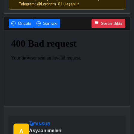
Telegram: @Lordgrim_01 ulaşabilir
Önceki
Sonraki
Sorun Bildir
FANSUB
A
Asyaanimeleri