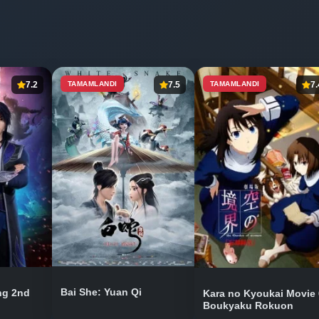
7.2
TAMAMLANDI
7.5
TAMAMLANDI
7.
Bai She: Yuan Qi
ng 2nd
Kara no Kyoukai Movie 
Boukyaku Rokuon