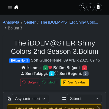
Ana içeriğe geç
Anasayfa
Seriler
The iDOLM@STER Shiny Colo...
Bölüm 3
The iDOLM@STER Shiny
Colors 2nd Season
3.Bölüm
Son Güncelleme:
09 Aralık 2025, 09:45
Bölüm No: 3
İzlenme:
Bölüm Beğeni:
0
0
Seri Takipçi:
Seri Beğeni:
1
0
Beğen
İzledim
Seri Sayfası
Eski bölümler telif yüzünde silindi, Güncellemem zaman