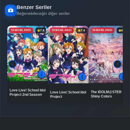
Benzer Seriler
Beğenebileceğin diğer seriler
TAMAMLANDI
TAMAMLANDI
TAMAMLANDI
7.8
7.4
6.1
Love Live! School Idol
The iDOLM@STER
Love Live! School Idol
Project 2nd Season
Shiny Colors
Project