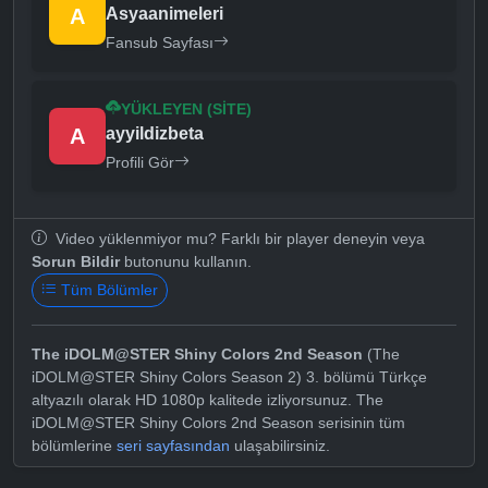
A
Asyaanimeleri
Fansub Sayfası
YÜKLEYEN (SITE)
A
ayyildizbeta
Profili Gör
Video yüklenmiyor mu? Farklı bir player deneyin veya
Sorun Bildir
butonunu kullanın.
Tüm Bölümler
The iDOLM@STER Shiny Colors 2nd Season
(The
iDOLM@STER Shiny Colors Season 2) 3. bölümü Türkçe
altyazılı olarak HD 1080p kalitede izliyorsunuz. The
iDOLM@STER Shiny Colors 2nd Season serisinin tüm
bölümlerine
seri sayfasından
ulaşabilirsiniz.