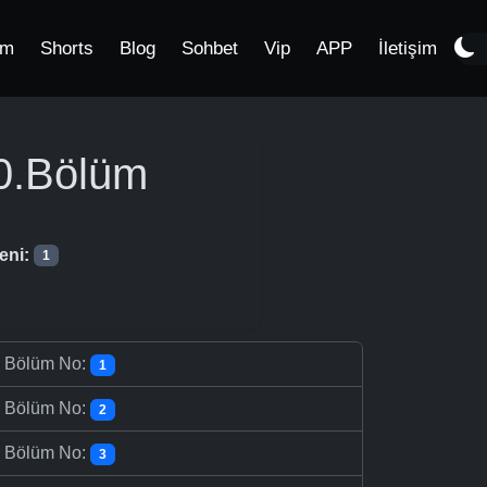
im
Shorts
Blog
Sohbet
Vip
APP
İletişim
0.Bölüm
eni:
1
-
Bölüm No:
1
-
Bölüm No:
2
-
Bölüm No:
3