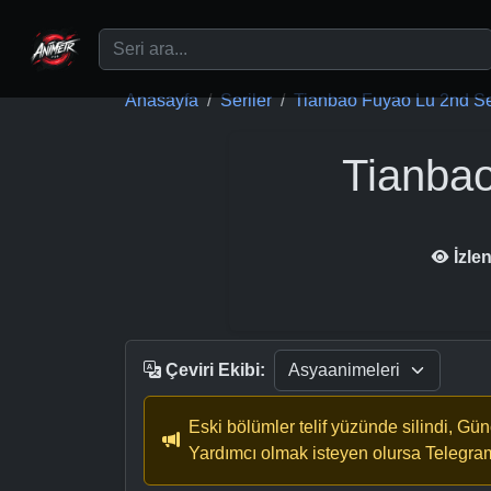
Ana içeriğe geç
Anasayfa
Seriler
Tianbao Fuyao Lu 2nd Se
Tianba
İzle
Çeviri Ekibi:
Eski bölümler telif yüzünde silindi, Gü
Yardımcı olmak isteyen olursa Telegra