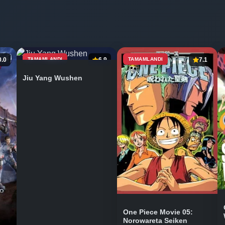
0.0
TAMAMLANDI
6.9
TAMAMLANDI
7.1
Jiu Yang Wushen
One Piece Movie 05:
Norowareta Seiken