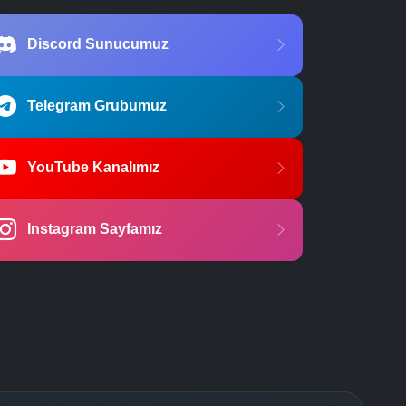
Discord Sunucumuz
Telegram Grubumuz
YouTube Kanalımız
Instagram Sayfamız