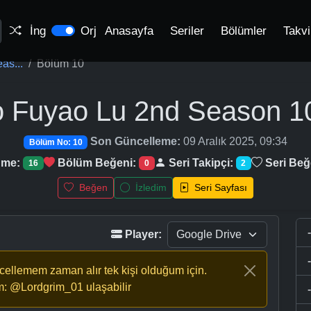
İng
Orj
Anasayfa
Seriler
Bölümler
Takv
as...
Bölüm 10
o Fuyao Lu 2nd Season
1
Son Güncelleme:
09 Aralık 2025, 09:34
Bölüm No: 10
nme:
Bölüm Beğeni:
Seri Takipçi:
Seri Beğ
16
0
2
Beğen
İzledim
Seri Sayfası
Player:
ncellemem zaman alır tek kişi olduğum için.
m: @Lordgrim_01 ulaşabilir