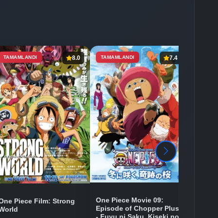
TAMAMLANDI
8.0
TAMAMLANDI
7.4
One Piece Movie 09:
One Piece Film: Strong
Episode of Chopper Plus
World
- Fuyu ni Saku, Kiseki no