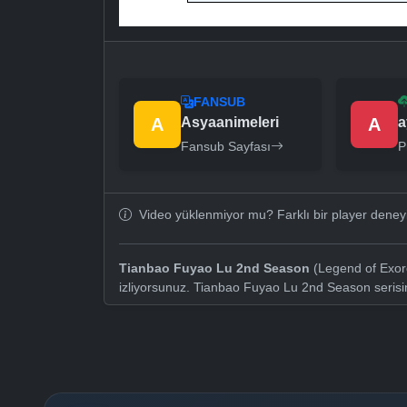
FANSUB
A
Asyaanimeleri
A
a
Fansub Sayfası
P
Video yüklenmiyor mu? Farklı bir player dene
Tianbao Fuyao Lu 2nd Season
(Legend of Exorc
izliyorsunuz. Tianbao Fuyao Lu 2nd Season seris