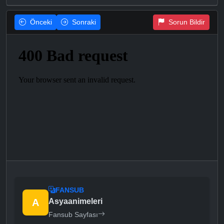
Önceki
Sonraki
Sorun Bildir
FANSUB
A
Asyaanimeleri
Fansub Sayfası