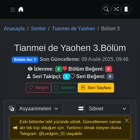
Ana içeriğe geç
Anasayfa
Seriler
Tianmei de Yaohen
Bölüm 3
Tianmei de Yaohen
3.Bölüm
Son Güncelleme:
09 Aralık 2025, 09:46
Bölüm No: 3
İzlenme:
Bölüm Beğeni:
4
0
Seri Takipçi:
Seri Beğeni:
1
0
Beğen
İzledim
Seri Sayfası
Eski bölümler telif yüzünde silindi, Güncellemem zaman
alır tek kişi olduğum için. Yardımcı olmak isteyen olursa
Telegram: @Lordgrim_01 ulaşabilir