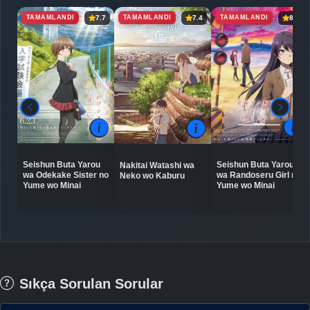
TAMAMLANDI
TAMAMLANDI
TAMAMLANDI
7.7
7.4
8.3
Seishun Buta Yarou
Seishun Buta Yarou
Nakitai Watashi wa
wa Randoseru Girl no
wa Odekake Sister no
Neko wo Kaburu
Yume wo Minai
Yume wo Minai
Sıkça Sorulan Sorular