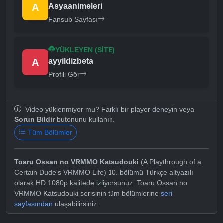
A
Asyaanimeleri
Fansub Sayfası
YÜKLEYEN (SITE)
A
ayyildizbeta
Profili Gör
Video yüklenmiyor mu? Farklı bir player deneyin veya
Sorun Bildir
butonunu kullanın.
Tüm Bölümler
Toaru Ossan no VRMMO Katsudouki
(A Playthrough of a
Certain Dude's VRMMO Life) 10. bölümü Türkçe altyazılı
olarak HD 1080p kalitede izliyorsunuz. Toaru Ossan no
VRMMO Katsudouki serisinin tüm bölümlerine
seri
sayfasından
ulaşabilirsiniz.