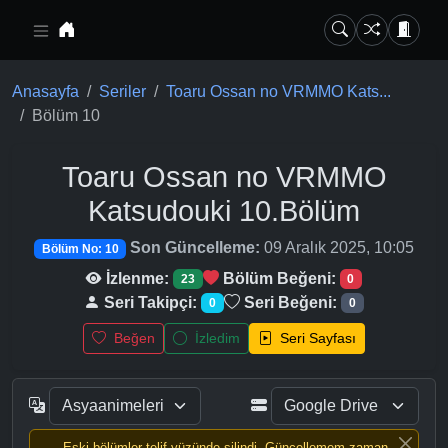
Ana içeriğe geç
Anasayfa
Seriler
Toaru Ossan no VRMMO Kats...
Bölüm 10
Toaru Ossan no VRMMO
Katsudouki
10.Bölüm
Son Güncelleme:
09 Aralık 2025, 10:05
Bölüm No: 10
İzlenme:
Bölüm Beğeni:
23
0
Seri Takipçi:
Seri Beğeni:
0
0
Beğen
İzledim
Seri Sayfası
Eski bölümler telif yüzünde silindi, Güncellemem zaman