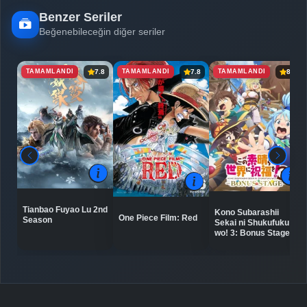
Benzer Seriler
Beğenebileceğin diğer seriler
TAMAMLANDI
TAMAMLANDI
TAMAMLANDI
7.8
7.8
8.2
Tianbao Fuyao Lu 2nd
Kono Subarashii
One Piece Film: Red
Season
Sekai ni Shukufuku
wo! 3: Bonus Stage