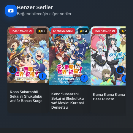
Benzer Seriler
Beğenebileceğin diğer seriler
TAMAMLANDI
TAMAMLANDI
TAMAMLANDI
8.2
8.4
7.3
Kono Subarashii
Kono Subarashii
Kuma Kuma Kuma
Sekai ni Shukufuku
Sekai ni Shukufuku
Bear Punch!
wo! 3: Bonus Stage
wo! Movie: Kurenai
Densetsu