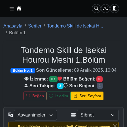
Ana içeriğe geç
Anasayfa
Seriler
Tondemo Skill de Isekai H...
Bölüm 1
Tondemo Skill de Isekai
Hourou Meshi
1.Bölüm
Son Güncelleme:
09 Aralık 2025, 10:04
Bölüm No: 1
İzlenme:
Bölüm Beğeni:
63
0
Seri Takipçi:
Seri Beğeni:
3
1
Beğen
İzledim
Seri Sayfası
Eski bölümler telif yüzünde silindi, Güncellemem zaman