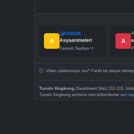
FANSUB
A
Asyaanimeleri
A
a
Fansub Sayfası
P
Video yüklenmiyor mu? Farklı bir player dene
Tunshi Xingkong
(Swallowed Star) 111-115. bölüm
Tunshi Xingkong serisinin tüm bölümlerine
seri sa