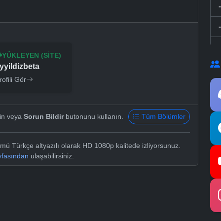
YÜKLEYEN (SITE)
yyildizbeta
rofili Gör
yin veya
Sorun Bildir
butonunu kullanın.
Tüm Bölümler
ü Türkçe altyazılı olarak HD 1080p kalitede izliyorsunuz.
yfasından
ulaşabilirsiniz.