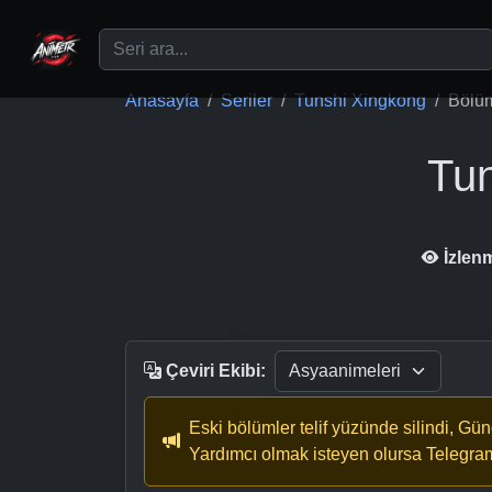
Ana içeriğe geç
Anasayfa
Seriler
Tunshi Xingkong
Bölü
Tun
İzlen
Çeviri Ekibi:
Eski bölümler telif yüzünde silindi, Gü
Yardımcı olmak isteyen olursa Telegra