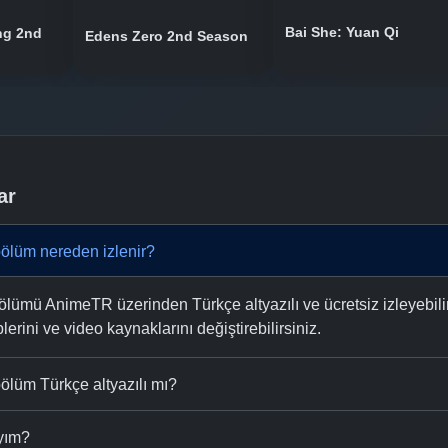
Bai She: Yuan Qi
ng 2nd
Edens Zero 2nd Season
ar
ölüm nereden izlenir?
lümü AnimeTR üzerinden Türkçe altyazılı ve ücretsiz izleyebilir
plerini ve video kaynaklarını değiştirebilirsiniz.
ölüm Türkçe altyazılı mı?
ıyım?