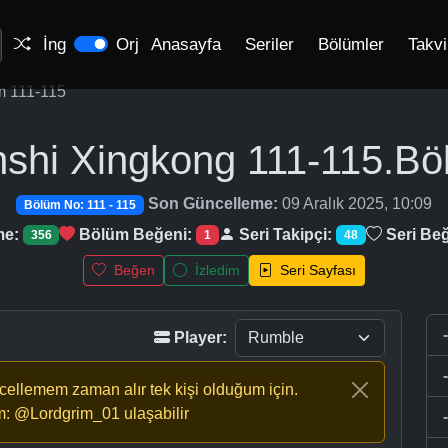
İng
Orj
Anasayfa
Seriler
Bölümler
Takv
m 111-115
shi Xingkong
111-115.Bö
Son Güncelleme:
09 Aralık 2025, 10:09
Bölüm No: 111 - 115
me:
Bölüm Beğeni:
Seri Takipçi:
Seri Beğ
356
1
48
Beğen
İzledim
Seri Sayfası
Player:
ncellemem zaman alır tek kişi olduğum için.
m: @Lordgrim_01 ulaşabilir