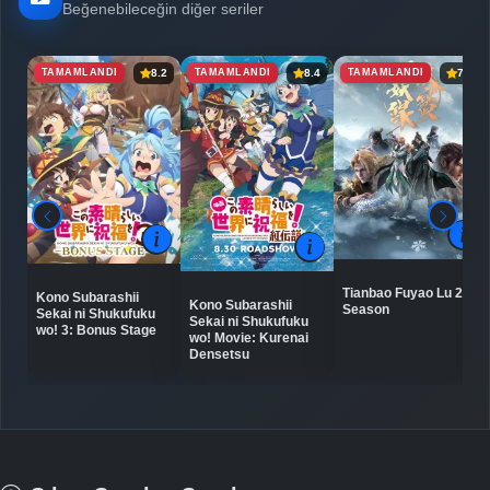
Beğenebileceğin diğer seriler
TAMAMLANDI
TAMAMLANDI
TAMAMLANDI
8.2
8.4
7.8
Tianbao Fuyao Lu 2nd
Kono Subarashii
Kono Subarashii
Season
Sekai ni Shukufuku
Sekai ni Shukufuku
wo! 3: Bonus Stage
wo! Movie: Kurenai
Densetsu