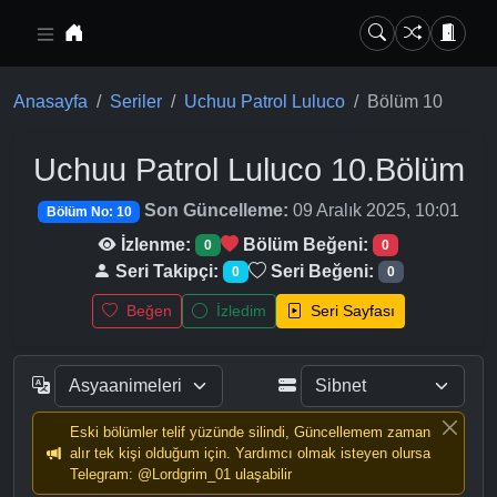
Ana içeriğe geç
Anasayfa
Seriler
Uchuu Patrol Luluco
Bölüm 10
Uchuu Patrol Luluco
10.Bölüm
Son Güncelleme:
09 Aralık 2025, 10:01
Bölüm No: 10
İzlenme:
Bölüm Beğeni:
0
0
Seri Takipçi:
Seri Beğeni:
0
0
Beğen
İzledim
Seri Sayfası
Eski bölümler telif yüzünde silindi, Güncellemem zaman
alır tek kişi olduğum için. Yardımcı olmak isteyen olursa
Telegram: @Lordgrim_01 ulaşabilir