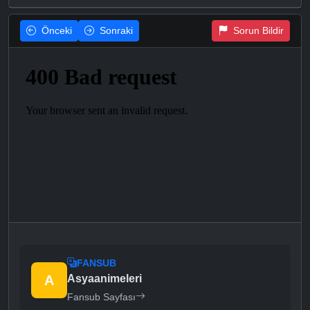
Önceki
Sonraki
Sorun Bildir
FANSUB
A
Asyaanimeleri
Fansub Sayfası