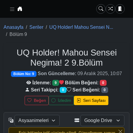
Ana içeriğe geç
Anasayfa
Seriler
UQ Holder! Mahou Sensei N...
Bölüm 9
UQ Holder! Mahou Sensei
Negima! 2
9.Bölüm
Son Güncelleme:
09 Aralık 2025, 10:07
Bölüm No: 9
İzlenme:
Bölüm Beğeni:
9
0
Seri Takipçi:
Seri Beğeni:
0
0
Beğen
İzledim
Seri Sayfası
Eski bölümler telif yüzünde silindi, Güncellemem zaman