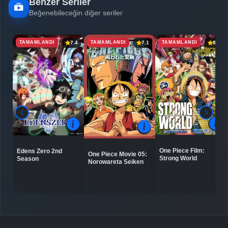
Benzer Seriler
Beğenebileceğin diğer seriler
TAMAMLANDI
TAMAMLANDI
TAMAMLANDI
7.4
7.1
8.0
One Piece Film:
Edens Zero 2nd
One Piece Movie 05:
Strong World
Season
Norowareta Seiken