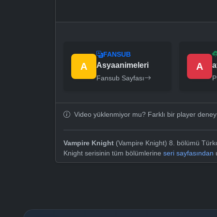
FANSUB
A
Asyaanimeleri
A
a
Fansub Sayfası
P
Video yüklenmiyor mu? Farklı bir player dene
Vampire Knight
(Vampire Knight) 8. bölümü Türkçe
Knight serisinin tüm bölümlerine
seri sayfasından
u