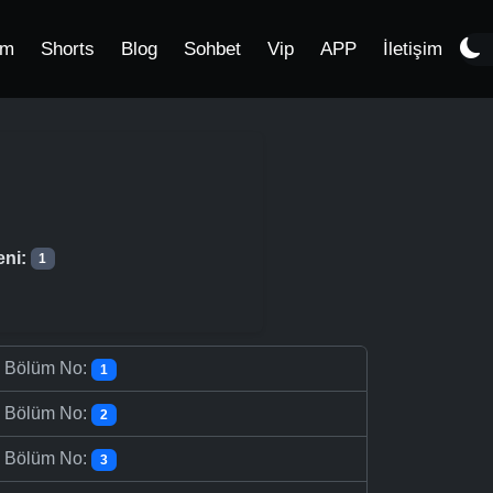
im
Shorts
Blog
Sohbet
Vip
APP
İletişim
eni:
1
-
Bölüm No:
1
-
Bölüm No:
2
-
Bölüm No:
3