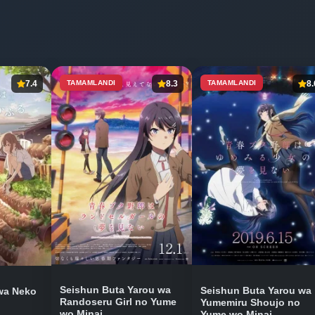
7.4
TAMAMLANDI
8.3
TAMAMLANDI
8.
Seishun Buta Yarou wa
Seishun Buta Yarou wa
 wa Neko
Randoseru Girl no Yume
Yumemiru Shoujo no
wo Minai
Yume wo Minai