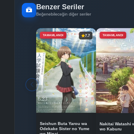
Benzer Seriler
Beğenebileceğin diğer seriler
TAMAMLANDI
7.7
TAMAMLANDI
Seishun Buta Yarou wa
Nakitai Watashi
Odekake Sister no Yume
wo Kaburu
wo Minai