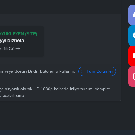
YÜKLEYEN (SITE)
yyildizbeta
rofili Gör
yin veya
Sorun Bildir
butonunu kullanın.
Tüm Bölümler
 altyazılı olarak HD 1080p kalitede izliyorsunuz. Vampire
laşabilirsiniz.