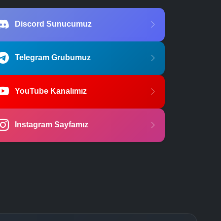
Discord Sunucumuz
Telegram Grubumuz
YouTube Kanalımız
Instagram Sayfamız