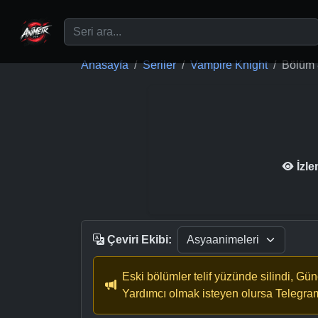
Ana içeriğe geç
Anasayfa
Seriler
Vampire Knight
Bölüm 
İzl
Çeviri Ekibi:
Eski bölümler telif yüzünde silindi, Gü
Yardımcı olmak isteyen olursa Telegra