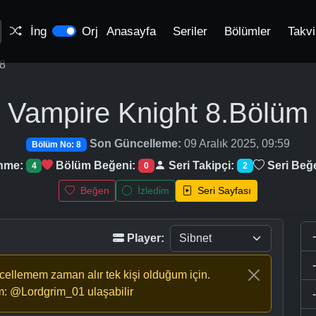
İng
Orj
Anasayfa
Seriler
Bölümler
Takv
8
Vampire Knight
8.Bölüm
Son Güncelleme:
09 Aralık 2025, 09:59
Bölüm No: 8
enme:
Bölüm Beğeni:
Seri Takipçi:
Seri Beğ
4
0
2
Beğen
İzledim
Seri Sayfası
Player:
ncellemem zaman alır tek kişi olduğum için.
m: @Lordgrim_01 ulaşabilir