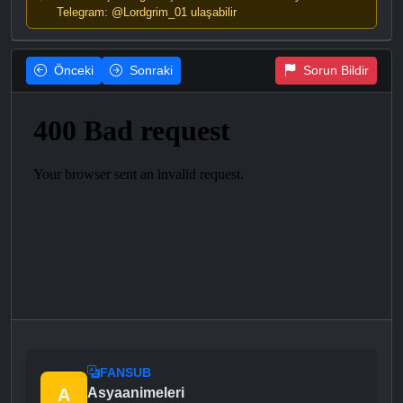
Telegram: @Lordgrim_01 ulaşabilir
Önceki
Sonraki
Sorun Bildir
FANSUB
A
Asyaanimeleri