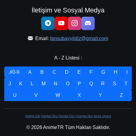
İletişim ve Sosyal Medya
Email:
fansubayyildiz@gmail.com
A - Z Listesi :
.#0-9
A
B
C
D
E
F
G
H
I
J
K
L
M
N
O
P
Q
R
S
T
U
V
W
X
Y
Z
Anime izle
Hentai Oku
Hentai Oku
manga oku
terea sigara
© 2026 AnimeTR Tüm Hakları Saklıdır.