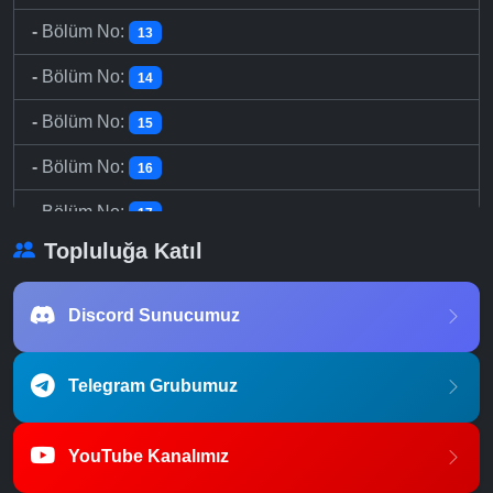
-
Bölüm No:
13
-
Bölüm No:
14
-
Bölüm No:
15
-
Bölüm No:
16
-
Bölüm No:
17
Topluluğa Katıl
-
Bölüm No:
18
-
Bölüm No:
19
Discord Sunucumuz
-
Bölüm No:
20
Telegram Grubumuz
-
Bölüm No:
21
-
Bölüm No:
22
YouTube Kanalımız
-
Bölüm No:
23