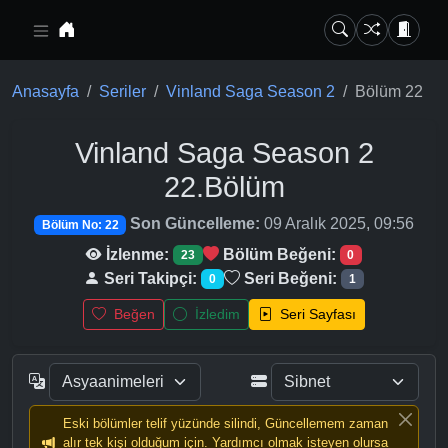
Ana içeriğe geç
Anasayfa
Seriler
Vinland Saga Season 2
Bölüm 22
Vinland Saga Season 2
22.Bölüm
Son Güncelleme:
09 Aralık 2025, 09:56
Bölüm No: 22
İzlenme:
Bölüm Beğeni:
23
0
Seri Takipçi:
Seri Beğeni:
0
1
Beğen
İzledim
Seri Sayfası
Eski bölümler telif yüzünde silindi, Güncellemem zaman
alır tek kişi olduğum için. Yardımcı olmak isteyen olursa