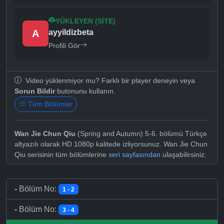
YÜKLEYEN (SITE)
A
ayyildizbeta
Profili Gör
Video yüklenmiyor mu? Farklı bir player deneyin veya
Sorun Bildir
butonunu kullanın.
Tüm Bölümler
Wan Jie Chun Qiu
(Spring and Autumn) 5-6. bölümü Türkçe
altyazılı olarak HD 1080p kalitede izliyorsunuz. Wan Jie Chun
Qiu serisinin tüm bölümlerine
seri sayfasından
ulaşabilirsiniz.
-
Bölüm No:
1 - 2
-
Bölüm No:
3 - 4