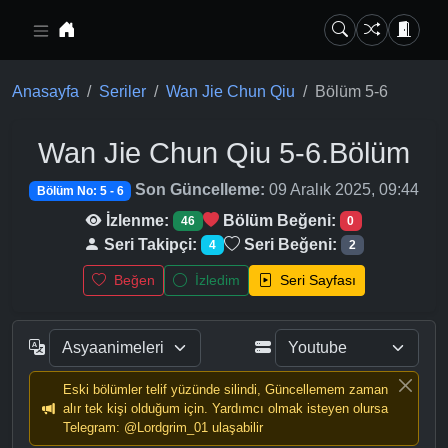
Ana içeriğe geç
Anasayfa
Seriler
Wan Jie Chun Qiu
Bölüm 5-6
Wan Jie Chun Qiu
5-6.Bölüm
Son Güncelleme:
09 Aralık 2025, 09:44
Bölüm No: 5 - 6
İzlenme:
Bölüm Beğeni:
46
0
Seri Takipçi:
Seri Beğeni:
4
2
Beğen
İzledim
Seri Sayfası
Eski bölümler telif yüzünde silindi, Güncellemem zaman
alır tek kişi olduğum için. Yardımcı olmak isteyen olursa
Telegram: @Lordgrim_01 ulaşabilir