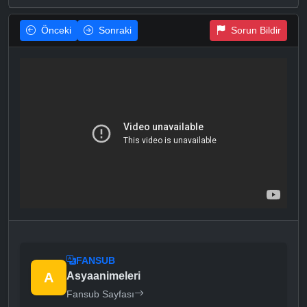
Önceki
Sonraki
Sorun Bildir
FANSUB
A
Asyaanimeleri
Fansub Sayfası