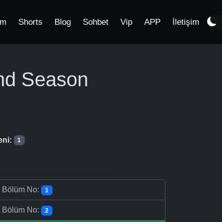
im
Shorts
Blog
Sohbet
Vip
APP
İletişim
nd Season
eni:
1
-
Bölüm No:
1
-
Bölüm No:
2