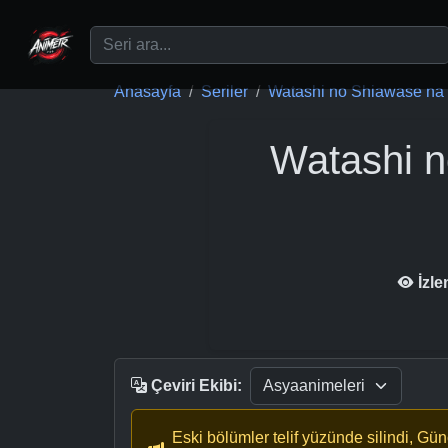
Ana içeriğe geç
Anasayfa
Seriler
Watashi no Shiawase na 
Watashi 
İzl
Çeviri Ekibi:
Eski bölümler telif yüzünde silindi, Gü