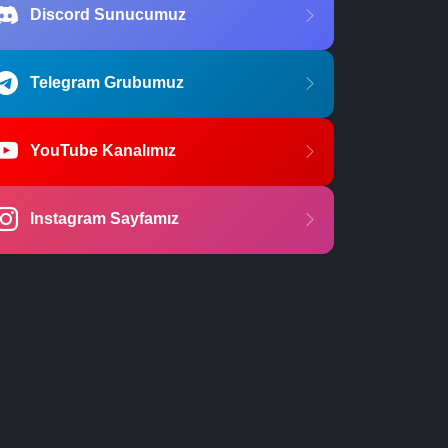
Discord Sunucumuz
Telegram Grubumuz
YouTube Kanalımız
Instagram Sayfamız