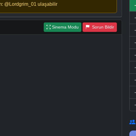
m: @Lordgrim_01 ulaşabilir
Sinema Modu
Sorun Bildir