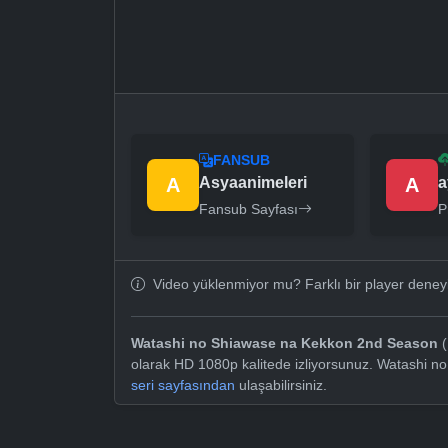
FANSUB
A
Asyaanimeleri
A
a
Fansub Sayfası
P
Video yüklenmiyor mu? Farklı bir player dene
Watashi no Shiawase na Kekkon 2nd Season
(
olarak HD 1080p kalitede izliyorsunuz. Watashi 
seri sayfasından
ulaşabilirsiniz.