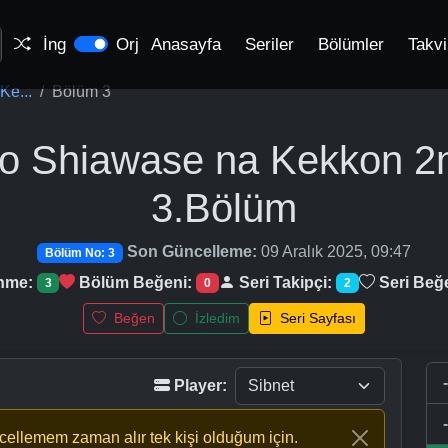
İng
Orj
Anasayfa
Seriler
Bölümler
Takv
Ke...
Bölüm 3
no Shiawase na Kekkon 2
3.Bölüm
Son Güncelleme:
09 Aralık 2025, 09:47
Bölüm No: 3
enme:
Bölüm Beğeni:
Seri Takipçi:
Seri Beğ
3
0
2
Beğen
İzledim
Seri Sayfası
Player:
ncellemem zaman alır tek kişi olduğum için.