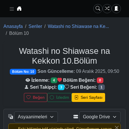
Ana içeriğe geç
Anasayfa
Seriler
Watashi no Shiawase na Ke...
Bölüm 10
Watashi no Shiawase na
Kekkon
10.Bölüm
Son Güncelleme:
09 Aralık 2025, 09:50
Bölüm No: 10
İzlenme:
Bölüm Beğeni:
4
0
Seri Takipçi:
Seri Beğeni:
3
1
Beğen
İzledim
Seri Sayfası
Eski bölümler telif yüzünde silindi, Güncellemem zaman