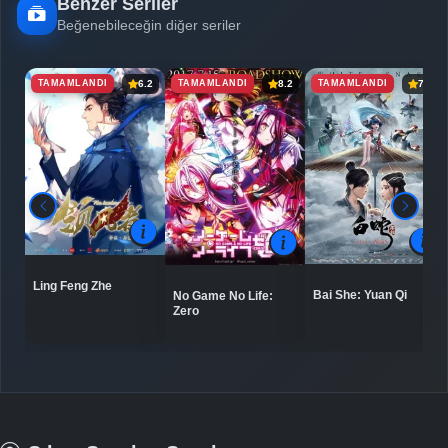
Benzer Seriler
Beğenebileceğin diğer seriler
TAMAMLANDI
TAMAMLANDI
TAMAMLANDI
6.2
8.2
7.5
Ling Feng Zhe
Bai She: Yuan Qi
No Game No Life:
Zero