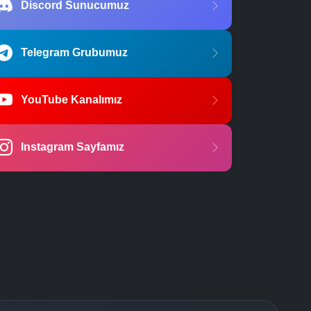
Discord Sunucumuz
Telegram Grubumuz
YouTube Kanalımız
Instagram Sayfamız