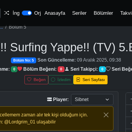
İng
Orj
Anasayfa
Seriler
Bölümler
Takv
..
Bölüm 5
! Surfing Yappe!! (TV)
5.
Son Güncelleme:
09 Aralık 2025, 09:38
Bölüm No: 5
enme:
Bölüm Beğeni:
Seri Takipçi:
Seri Beğ
0
0
0
Beğen
İzledim
Seri Sayfası
Player:
ncellemem zaman alır tek kişi olduğum için.
m: @Lordgrim_01 ulaşabilir