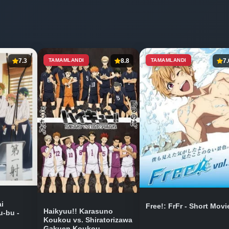
7.3
TAMAMLANDI
8.8
TAMAMLANDI
7.
i
Free!: FrFr - Short Movi
Haikyuu!! Karasuno
-bu -
Koukou vs. Shiratorizawa
Gakuen Koukou