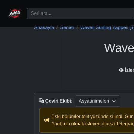
Ana içeriğe geç
Anasayfa
Seriler
Wave!! Surfing Yappe!! (T.
Wave!
İzl
Çeviri Ekibi:
Eski bölümler telif yüzünde silindi, Gü
Yardımcı olmak isteyen olursa Telegra