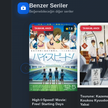
Benzer Seriler
Beğenebileceğin diğer seriler
TAMAMLANDI
7.9
TAMAMLANDI
Tsurune: Kazema
High☆Speed! Movie:
Koukou Kyuudou
Free! Starting Days
Yabai