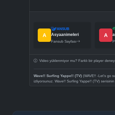
FANSUB
A
Asyaanimeleri
A
a
Fansub Sayfası
P
Video yüklenmiyor mu? Farklı bir player dene
Wave!! Surfing Yappe!! (TV)
(WAVE!! -Let's go su
izliyorsunuz. Wave!! Surfing Yappe!! (TV) serisini