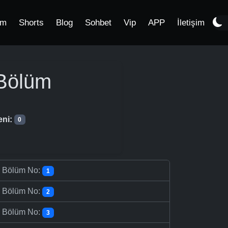
im
Shorts
Blog
Sohbet
Vip
APP
İletişim
Bölüm
eni:
0
-
Bölüm No:
1
-
Bölüm No:
2
-
Bölüm No:
3