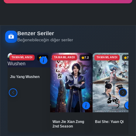
Benzer Seriler
Beğenebileceğin diğer seriler
TAMAMLANDI
TAMAMLANDI
TAMAMLANDI
6.9
7.2
7.5
Jiu Yang Wushen
Bai She: Yuan Qi
Wan Jie Xian Zong
2nd Season