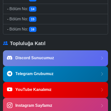
-
Bölüm No:
14
-
Bölüm No:
15
-
Bölüm No:
16
Topluluğa Katıl
Discord Sunucumuz
Telegram Grubumuz
YouTube Kanalımız
Instagram Sayfamız