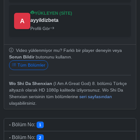
YÜKLEYEN (SITE)
A
ayyildizbeta
Profili Gör
Video yüklenmiyor mu? Farklı bir player deneyin veya
Sorun Bildir
butonunu kullanın.
Tüm Bölümler
Wo Shi Da Shenxian
(I Am A Great God) 8. bölümü Türkçe
altyazılı olarak HD 1080p kalitede izliyorsunuz. Wo Shi Da
Shenxian serisinin tüm bölümlerine
seri sayfasından
ulaşabilirsiniz.
-
Bölüm No:
1
-
Bölüm No:
2