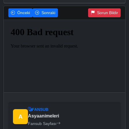
Önceki
Sonraki
Sorun Bildir
FANSUB
A
Asyaanimeleri
Fansub Sayfası