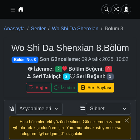
Ana içeriğe geç
Anasayfa
Seriler
Wo Shi Da Shenxian
Bölüm 8
Wo Shi Da Shenxian
8.Bölüm
Son Güncelleme:
09 Aralık 2025, 10:02
Bölüm No: 8
İzlenme:
Bölüm Beğeni:
2
0
Seri Takipçi:
Seri Beğeni:
2
1
Beğen
İzledim
Seri Sayfası
Eski bölümler telif yüzünde silindi, Güncellemem zaman
alır tek kişi olduğum için. Yardımcı olmak isteyen olursa
Telegram: @Lordgrim_01 ulaşabilir