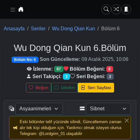
Ana içeriğe geç
Anasayfa
Seriler
Wu Dong Qian Kun
Bölüm 6
Wu Dong Qian Kun
6.Bölüm
Son Güncelleme:
09 Aralık 2025, 10:06
Bölüm No: 6
İzlenme:
Bölüm Beğeni:
87
0
Seri Takipçi:
Seri Beğeni:
3
2
Beğen
İzledim
Seri Sayfası
Eski bölümler telif yüzünde silindi, Güncellemem zaman
alır tek kişi olduğum için. Yardımcı olmak isteyen olursa
Telegram: @Lordgrim_01 ulaşabilir