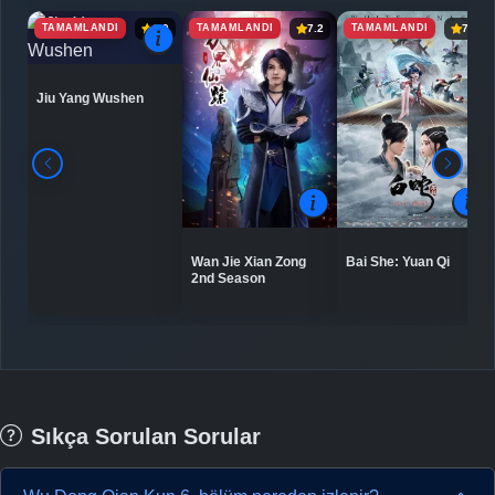
TAMAMLANDI
TAMAMLANDI
TAMAMLANDI
6.9
7.2
7.5
Jiu Yang Wushen
Bai She: Yuan Qi
Wan Jie Xian Zong
2nd Season
Sıkça Sorulan Sorular