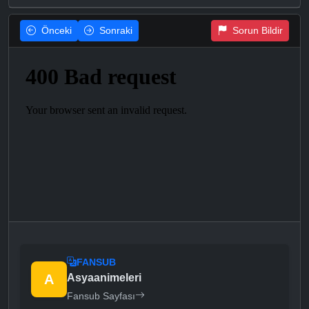
Önceki
Sonraki
Sorun Bildir
FANSUB
A
Asyaanimeleri
Fansub Sayfası