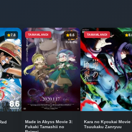
7.8
TAMAMLANDI
8.6
TAMAMLANDI
8.
Made in Abyss Movie 3:
Kara no Kyoukai Movie 
 Red
Fukaki Tamashii no
Tsuukaku Zanryuu
Reimei