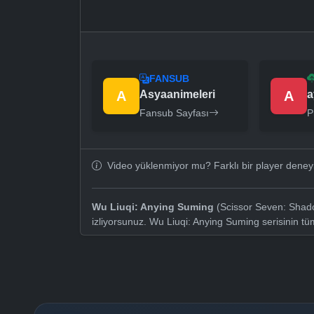
FANSUB
A
Asyaanimeleri
A
a
Fansub Sayfası
P
Video yüklenmiyor mu? Farklı bir player dene
Wu Liuqi: Anying Suming
(Scissor Seven: Shado
izliyorsunuz. Wu Liuqi: Anying Suming serisinin t