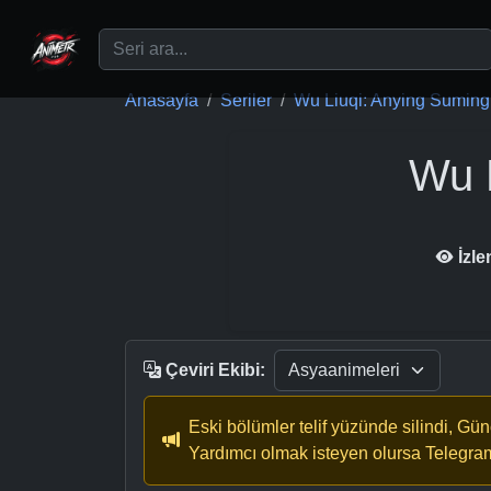
Ana içeriğe geç
Anasayfa
Seriler
Wu Liuqi: Anying Suming
Wu 
İzl
Çeviri Ekibi:
Eski bölümler telif yüzünde silindi, Gü
Yardımcı olmak isteyen olursa Telegra