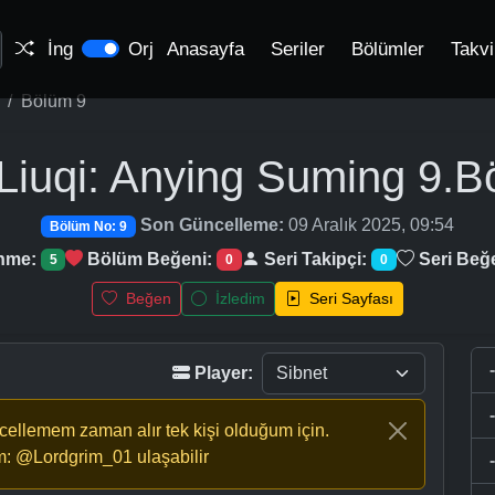
İng
Orj
Anasayfa
Seriler
Bölümler
Takv
Bölüm 9
Liuqi: Anying Suming
9.B
Son Güncelleme:
09 Aralık 2025, 09:54
Bölüm No: 9
enme:
Bölüm Beğeni:
Seri Takipçi:
Seri Beğ
5
0
0
Beğen
İzledim
Seri Sayfası
Player:
ncellemem zaman alır tek kişi olduğum için.
m: @Lordgrim_01 ulaşabilir