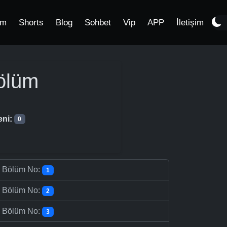
im
Shorts
Blog
Sohbet
Vip
APP
İletişim
ölüm
eni:
0
-
Bölüm No:
1
-
Bölüm No:
2
-
Bölüm No:
3