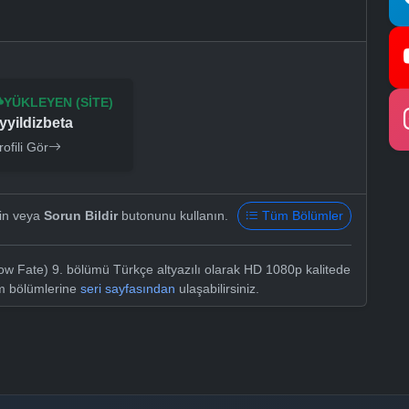
YÜKLEYEN (SITE)
yyildizbeta
rofili Gör
yin veya
Sorun Bildir
butonunu kullanın.
Tüm Bölümler
w Fate) 9. bölümü Türkçe altyazılı olarak HD 1080p kalitede
üm bölümlerine
seri sayfasından
ulaşabilirsiniz.