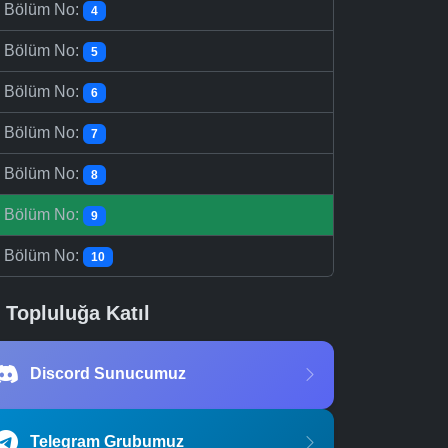
-
Bölüm No:
4
-
Bölüm No:
5
-
Bölüm No:
6
-
Bölüm No:
7
-
Bölüm No:
8
-
Bölüm No:
9
-
Bölüm No:
10
Topluluğa Katıl
Discord Sunucumuz
Telegram Grubumuz