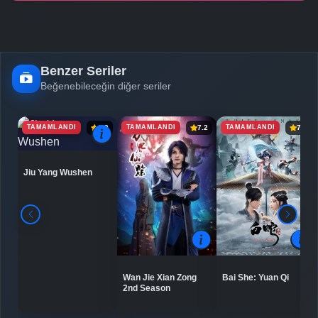
Benzer Seriler
Beğenebileceğin diğer seriler
TAMAMLANDI
TAMAMLANDI
TAMAMLANDI
6.9
7.2
7.5
Jiu Yang Wushen
Bai She: Yuan Qi
Wan Jie Xian Zong
2nd Season