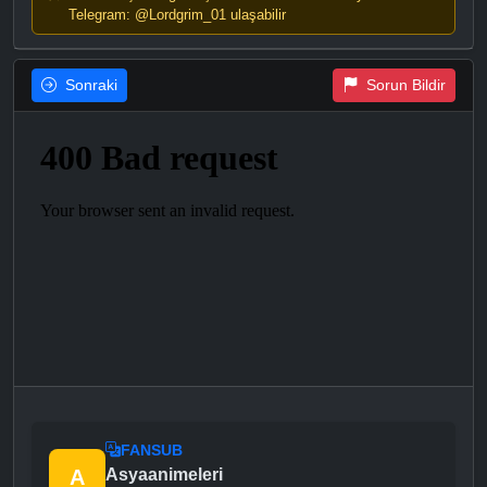
Telegram: @Lordgrim_01 ulaşabilir
Sonraki
Sorun Bildir
FANSUB
A
Asyaanimeleri