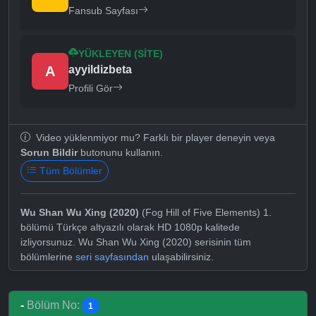
Fansub Sayfası
YÜKLEYEN (SITE)
A
ayyildizbeta
Profili Gör
Video yüklenmiyor mu? Farklı bir player deneyin veya
Sorun Bildir
butonunu kullanın.
Tüm Bölümler
Wu Shan Wu Xing (2020)
(Fog Hill of Five Elements) 1.
bölümü Türkçe altyazılı olarak HD 1080p kalitede
izliyorsunuz. Wu Shan Wu Xing (2020) serisinin tüm
bölümlerine
seri sayfasından
ulaşabilirsiniz.
-
Bölüm No:
1