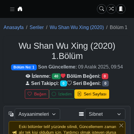
Ana içeriğe geç
Anasayfa
Seriler
Wu Shan Wu Xing (2020)
Bölüm 1
Wu Shan Wu Xing (2020)
1.Bölüm
Son Güncelleme:
09 Aralık 2025, 09:54
Bölüm No: 1
İzlenme:
Bölüm Beğeni:
40
0
Seri Takipçi:
Seri Beğeni:
0
0
Beğen
İzledim
Seri Sayfası
Eski bölümler telif yüzünde silindi, Güncellemem zaman
alır tek kişi olduğum için. Yardımcı olmak isteyen olursa