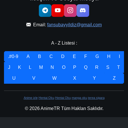
Email:
fansubayyildiz@gmail.com
A - Z Listesi :
.#0-9
A
B
C
D
E
F
G
H
I
J
K
L
M
N
O
P
Q
R
S
T
U
V
W
X
Y
Z
Anime izle
Hentai Oku
Hentai Oku
manga oku
terea sigara
© 2026 AnimeTR Tüm Hakları Saklıdır.
Tasarım & Geliştirme:
Nanovore Yazılım Teknoloji