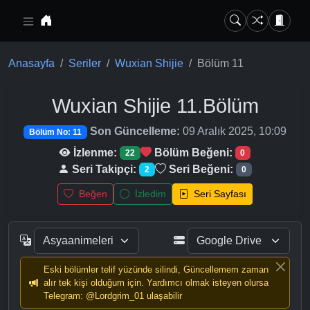
Ana içeriğe geç
Anasayfa
Seriler
Wuxian Shijie
Bölüm 11
Wuxian Shijie
11.Bölüm
Son Güncelleme:
09 Aralık 2025, 10:09
Bölüm No: 11
İzlenme:
Bölüm Beğeni:
22
0
Seri Takipçi:
Seri Beğeni:
2
0
Beğen
İzledim
Seri Sayfası
Eski bölümler telif yüzünde silindi, Güncellemem zaman
alır tek kişi olduğum için. Yardımcı olmak isteyen olursa
Telegram: @Lordgrim_01 ulaşabilir