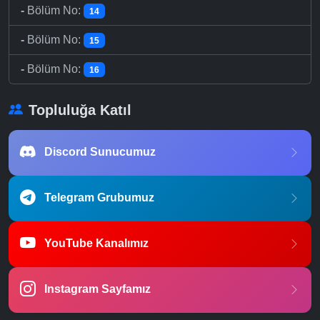
-
Bölüm No:
14
-
Bölüm No:
15
-
Bölüm No:
16
Topluluğa Katıl
Discord Sunucumuz
Telegram Grubumuz
YouTube Kanalımız
Instagram Sayfamız