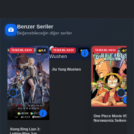
Benzer Seriler
Beğenebileceğin diğer seriler
TAMAMLANDI
TAMAMLANDI
TAMAMLANDI
0.0
6.9
7.1
Jiu Yang Wushen
One Piece Movie 05:
Norowareta Seiken
Xiong Bing Lian 3:
Leiting Wan Jun