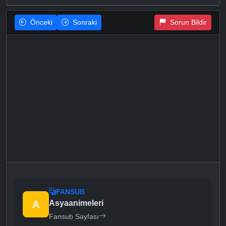
Önceki
Sonraki
Sorun Bildir
FANSUB
A
Asyaanimeleri
Fansub Sayfası