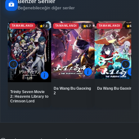
Benzer Seriler
Beğenebileceğin diğer seriler
TAMAMLANDI
TAMAMLANDI
TAMAMLANDI
7.3
6.7
6.5
Da Wang Bu Gaoxing
Da Wang Bu Gaoxing
Trinity Seven Movie
2
2: Heavens Library to
Crimson Lord