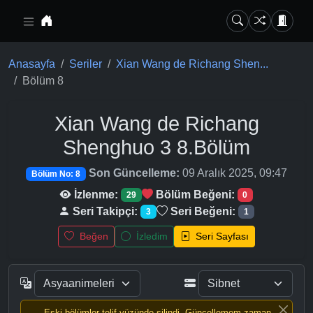
Ana içeriğe geç
Anasayfa
Seriler
Xian Wang de Richang Shen...
Bölüm 8
Xian Wang de Richang
Shenghuo 3
8.Bölüm
Son Güncelleme:
09 Aralık 2025, 09:47
Bölüm No: 8
İzlenme:
Bölüm Beğeni:
29
0
Seri Takipçi:
Seri Beğeni:
3
1
Beğen
İzledim
Seri Sayfası
Eski bölümler telif yüzünde silindi, Güncellemem zaman