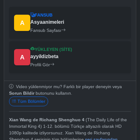
FANSUB
A
Asyaanimeleri
Fansub Sayfası
YÜKLEYEN (SITE)
A
ayyildizbeta
Profili Gör
Video yüklenmiyor mu? Farklı bir player deneyin veya
Sorun Bildir
butonunu kullanın.
Tüm Bölümler
Xian Wang de Richang Shenghuo 4
(The Daily Life of the
Immortal King 4) 1-12. bölümü Türkçe altyazılı olarak HD
1080p kalitede izliyorsunuz. Xian Wang de Richang
Shenghuo 4 serisinin tüm bölümlerine
seri sayfasından