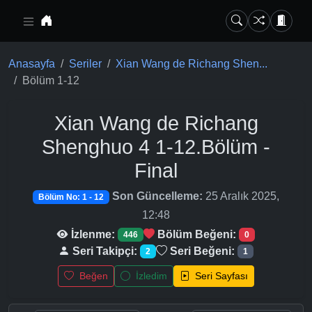
Ana içeriğe geç
Anasayfa
Seriler
Xian Wang de Richang Shen...
Bölüm 1-12
Xian Wang de Richang
Shenghuo 4
1-12.Bölüm -
Final
Son Güncelleme:
25 Aralık 2025,
Bölüm No: 1 - 12
12:48
İzlenme:
Bölüm Beğeni:
446
0
Seri Takipçi:
Seri Beğeni:
2
1
Beğen
İzledim
Seri Sayfası