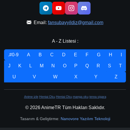
Email:
fansubayyildiz@gmail.com
A - Z Listesi :
.#0-9
A
B
C
D
E
F
G
H
I
J
K
L
M
N
O
P
Q
R
S
T
U
V
W
X
Y
Z
Anime izle
Hentai Oku
Hentai Oku
manga oku
terea sigara
© 2026 AnimeTR Tüm Hakları Saklıdır.
Tasarım & Geliştirme:
Nanovore Yazılım Teknoloji