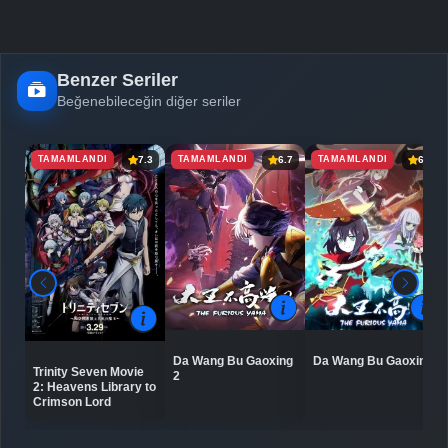
Benzer Seriler
Beğenebileceğin diğer seriler
TAMAMLANDI
TAMAMLANDI
TAMAMLANDI
7.3
6.7
6.5
Da Wang Bu Gaoxing
Da Wang Bu Gaoxing
Trinity Seven Movie
2
2: Heavens Library to
Crimson Lord