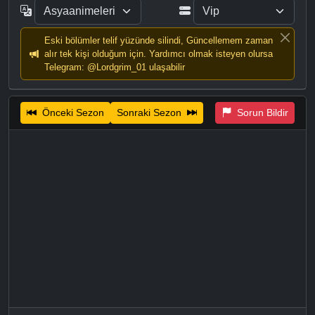
Eski bölümler telif yüzünde silindi, Güncellemem zaman
alır tek kişi olduğum için. Yardımcı olmak isteyen olursa
Telegram: @Lordgrim_01 ulaşabilir
Önceki Sezon
Sonraki Sezon
Sorun Bildir