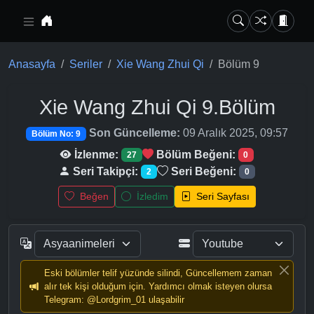
Ana içeriğe geç
Anasayfa
Seriler
Xie Wang Zhui Qi
Bölüm 9
Xie Wang Zhui Qi
9.Bölüm
Son Güncelleme:
09 Aralık 2025, 09:57
Bölüm No: 9
İzlenme:
Bölüm Beğeni:
27
0
Seri Takipçi:
Seri Beğeni:
2
0
Beğen
İzledim
Seri Sayfası
Eski bölümler telif yüzünde silindi, Güncellemem zaman
alır tek kişi olduğum için. Yardımcı olmak isteyen olursa
Telegram: @Lordgrim_01 ulaşabilir