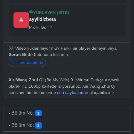
YÜKLEYEN (SITE)
A
ayyildizbeta
Profili Gör
Video yüklenmiyor mu? Farklı bir player deneyin veya
Sorun Bildir
butonunu kullanın.
Tüm Bölümler
Xie Wang Zhui Qi
(Be My Wife) 9. bölümü Türkçe altyazılı
olarak HD 1080p kalitede izliyorsunuz. Xie Wang Zhui Qi
serisinin tüm bölümlerine
seri sayfasından
ulaşabilirsiniz.
-
Bölüm No:
1
-
Bölüm No:
2