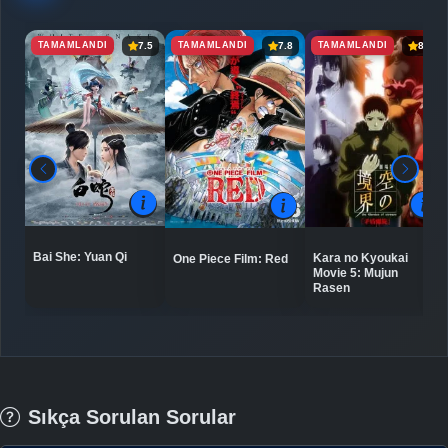
TAMAMLANDI
TAMAMLANDI
TAMAMLANDI
7.5
7.8
8.5
Bai She: Yuan Qi
Kara no Kyoukai
One Piece Film: Red
Movie 5: Mujun
Rasen
Sıkça Sorulan Sorular