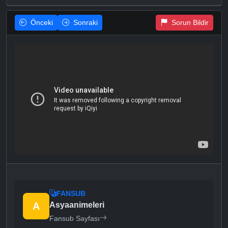
Önceki
Sonraki
Sorun Bildir
FANSUB
A
Asyaanimeleri
Fansub Sayfası